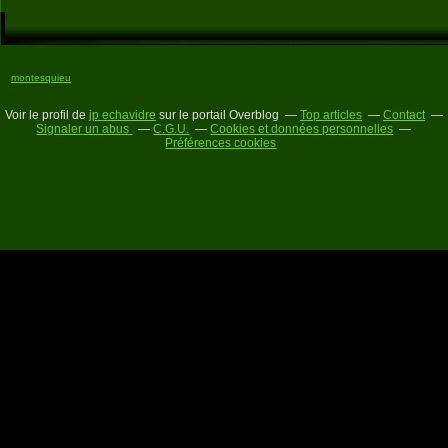
montesquieu
Voir le profil de
jp echavidre
sur le portail Overblog
Top articles
Contact
Signaler un abus
C.G.U.
Cookies et données personnelles
Préférences cookies