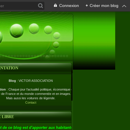
Connexion
+
Créer mon blog
ENTATION
Blog
: VICTOR ASSOCIATION
tion
: Chaque jour l'actualité politique, économique et
e de France et du monde commentée et en images.
Mais aussi les voitures de légende.
Contact
 LIBRE
t de ce blog est d'apporter aux habitants