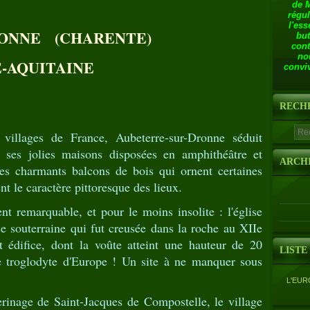
de 
régul
l'ess
RONNE (CHARENTE)
but
cont
no
E-AQUITAINE
conviv
RECH
villages de France, Aubeterre-sur-Dronne séduit
 ses jolies maisons disposées en amphithéâtre et
ARCH
es charmants balcons de bois qui ornent certaines
t le caractère pittoresque des lieux.
 remarquable, et pour le moins insolite : l'église
e souterraine qui fut creusée dans la roche au XIIe
t édifice, dont la voûte atteint une hauteur de 20
LISTE
se troglodyte d'Europe ! Un site à ne manquer sous
L'EUR
erinage de Saint-Jacques de Compostelle, le village