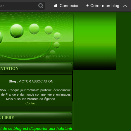
Connexion
+
Créer mon blog
ENTATION
Blog
: VICTOR ASSOCIATION
tion
: Chaque jour l'actualité politique, économique et
e de France et du monde commentée et en images.
Mais aussi les voitures de légende.
Contact
 LIBRE
t de ce blog est d'apporter aux habitants