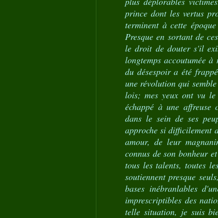
plus déplorables victim
prince dont les vertus pr
terminent à cette époque
Presque en sortant de ces
le droit de douter s'il e
longtemps accoutumée à n'
du désespoir a été frappé
une révolution qui semble
lois; mes yeux ont vu le
échappé à une affreuse c
dans le sein de ses peup
approche si difficilement 
amour, de leur magnanim
connus de son bonheur et d
tous les talents, toutes l
soutiennent presque seuls
bases inébranlables d'un
imprescriptibles des nati
telle situation, je suis