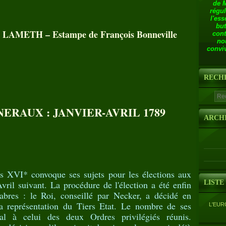
de 
régul
l'ess
but
e LAMETH – Estampe de François Bonneville
cont
no
conviv
RECH
ERAUX : JANVIER-AVRIL 1789
ARCH
 XVI* convoque ses sujets pour les élections aux
ril suivant. La procédure de l'élection a été enfin
LISTE
abres : le Roi, conseillé par Necker, a décidé en
 représentation du Tiers Etat. Le nombre de ses
L'EUR
l à celui des deux Ordres privilégiés réunis.