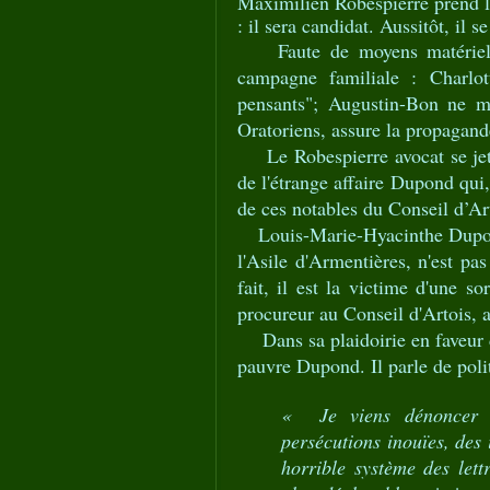
Maximilien Robespierre prend la
: il sera candidat. Aussitôt, il
Faute de moyens matériels su
campagne familiale : Charlot
pensants"; Augustin-Bon ne m
Oratoriens, assure la propagand
Le Robespierre avocat se jette
de l'étrange affaire Dupond qui
de ces notables du Conseil d’Ar
Louis-Marie-Hyacinthe Dupond
l'Asile d'Armentières, n'est pa
fait, il est la victime d'une so
procureur au Conseil d'Artois, a
Dans sa plaidoirie en faveur d
pauvre Dupond. Il parle de polit
« Je viens dénoncer au
persécutions inouïes, des 
horrible système des lett