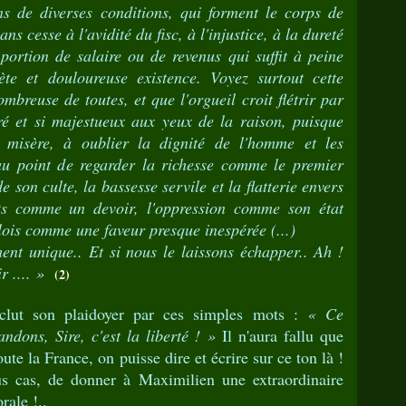
ns de diverses conditions, qui forment le corps de
ns cesse à l'avidité du fisc, à l'injustice, à la dureté
portion de salaire ou de revenus qui suffit à peine
ète et douloureuse existence. Voyez surtout cette
ombreuse de toutes, et que l'orgueil croit flétrir par
ré et si majestueux aux yeux de la raison, puisque
a misère, à oublier la dignité de l'homme et les
au point de regarder la richesse comme le premier
e son culte, la bassesse servile et la flatterie envers
nts comme un devoir, l'oppression comme son état
 lois comme une faveur presque inespérée (...)
nt unique.. Et si nous le laissons échapper.. Ah !
ir .... »
(2)
t son plaidoyer par ces simples mots :
« Ce
dons, Sire, c'est la liberté ! »
Il n'aura fallu que
te la France, on puisse dire et écrire sur ce ton là !
us cas, de donner à Maximilien une extraordinaire
rale !..