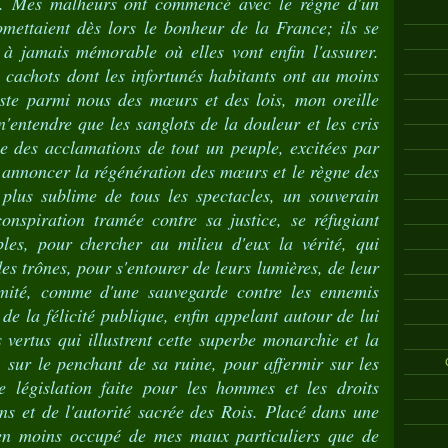
es. Mes malheurs ont commencé avec le règne d'un
omettaient dès lors le bonheur de la France; ils se
 à jamais mémorable où elles vont enfin l'assurer.
 cachots dont les infortunés habitants ont au moins
xiste parmi nous des mœurs et des lois, mon oreille
entendre que les sanglots de la douleur et les cris
e des acclamations de tout un peuple, excitées par
 annoncer la régénération des mœurs et le règne des
 plus sublime de tous les spectacles, un souverain
onspiration tramée contre sa justice, se réfugiant
les, pour chercher au milieu d'eux la vérité, qui
des trônes, pour s'entourer de leurs lumières, de leur
ité, comme d'une sauvegarde contre les ennemis
e la félicité publique, enfin appelant autour de lui
es vertus qui illustrent cette superbe monarchie et la
, sur le penchant de sa ruine, pour affermir sur les
e législation faite pour les hommes et les droits
ons et de l'autorité sacrée des Rois. Placé dans une
 bien moins occupé de mes maux particuliers que de