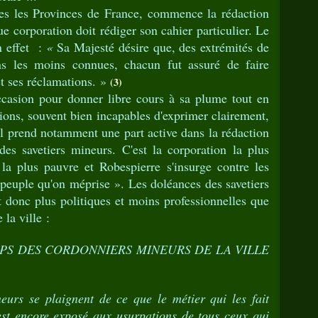
les Provinces de France, commence la rédaction
e corporation doit rédiger son cahier particulier. Le
n effet :
«
Sa Majesté désire que, des extrémités de
ns les moins connues, chacun fut assuré de faire
t ses réclamations. »
(3)
sion pour donner libre cours à sa plume tout en
ions, souvent bien incapables d'exprimer clairement,
 Il prend notamment une part active dans la rédaction
des savetiers mineurs. C'est la corporation la plus
la plus pauvre et Robespierre s'insurge contre les
peuple qu'on méprise ». Les doléances des savetiers
t donc plus politiques et moins professionnelles que
 la ville :
PS DES CORDONNIERS MINEURS DE LA VILLE
eurs se plaignent de ce que le métier qui les fait
est encore exposé aux usurpations de tous ceux qui