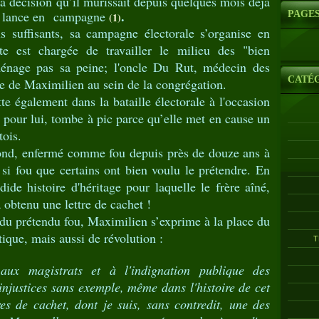
 décision qu’il murissait depuis quelques mois déjà
.
 se lance en campagne
PAGE
(1)
ffisants, sa campagne électorale s’organise en
te est chargée de travailler le milieu des "bien
énage pas sa peine; l'oncle Du Rut, médecin des
CATÉ
e de Maximilien au sein de la congrégation.
 également dans la bataille électorale à l'occasion
, pour lui, tombe à pic parce qu’elle met en cause un
tois.
, enfermé comme fou depuis près de douze ans à
s si fou que certains ont bien voulu le prétendre. En
rdide histoire d'héritage pour laquelle le frère aîné,
 obtenu une lettre de cachet !
u prétendu fou, Maximilien s’exprime à la place du
ique, mais aussi de révolution :
T
x magistrats et à l'indignation publique des
injustices sans exemple, même dans l'histoire de cet
res de cachet, dont je suis, sans contredit, une des