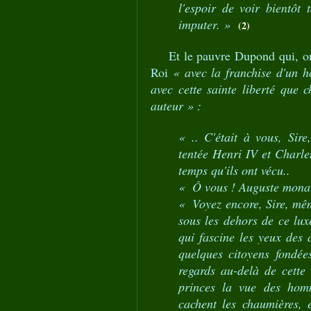
l'espoir de voir bientôt 
imputer. »
(2)
Et le pauvre Dupond qui, on le
Roi
« avec la franchise d'un 
avec cette sainte liberté que
auteur » :
« .. C'était à vous, Sire
tentée Henri IV et Charle
temps qu'ils ont vécu..
« Ô vous ! Auguste monarq
« Voyez encore, Sire, même
sous les dehors de ce lux
qui fascine les yeux des 
quelques citoyens fondée
regards au-delà de cette 
princes la vue des homm
cachent les chaumières, e