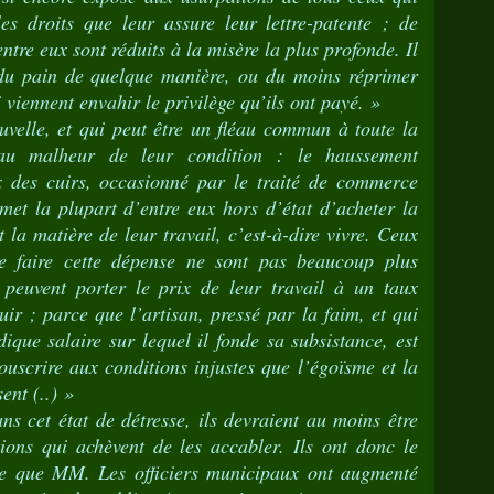
les droits que leur assure leur lettre-patente ; de
ntre eux sont réduits à la misère la plus profonde. Il
 du pain de quelque manière, ou du moins réprimer
 viennent envahir le privilège qu’ils ont payé. »
velle, et qui peut être un fléau commun à toute la
au malheur de leur condition : le haussement
x des cuirs, occasionné par le traité de commerce
 met la plupart d’entre eux hors d’état d’acheter la
la matière de leur travail, c’est-à-dire vivre. Ceux
 faire cette dépense ne sont pas beaucoup plus
 peuvent porter le prix de leur travail à un taux
ir ; parce que l’artisan, pressé par la faim, et qui
ique salaire sur lequel il fonde sa subsistance, est
ouscrire aux conditions injustes que l’égoïsme et la
ent (..) »
ns cet état de détresse, ils devraient au moins être
ions qui achèvent de les accabler. Ils ont donc le
ce que MM. Les officiers municipaux ont augmenté