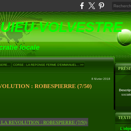
UIEU-VOLVESTRE
ratie locale
GERE...
CORSE : LA REPONSE FERME D’EMMANUEL... >>
PRÉS
8 février 2018
OLUTION : ROBESPIERRE (7/50)
Descrip
social
TEXTE
L'obje