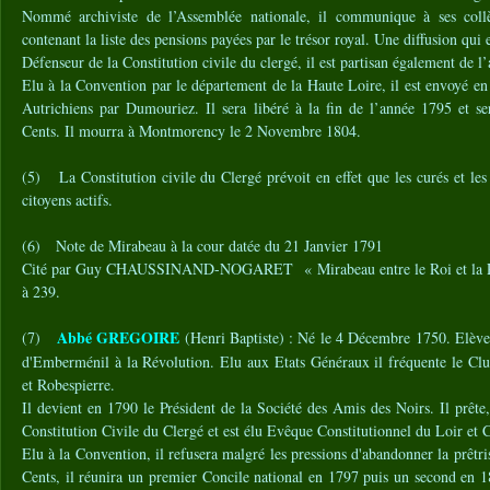
Nommé archiviste de l’Assemblée nationale, il communique à ses collè
contenant la liste des pensions payées par le trésor royal. Une diffusion qui 
Défenseur de la Constitution civile du clergé, il est partisan également de 
Elu à la Convention par le département de la Haute Loire, il est envoyé en
Autrichiens par Dumouriez. Il sera libéré à la fin de l’année 1795 et 
Cents. Il mourra à Montmorency le 2 Novembre 1804.
(5) La Constitution civile du Clergé prévoit en effet que les curés et les 
citoyens actifs.
(6) Note de Mirabeau à la cour datée du 21 Janvier 1791
Cité par Guy CHAUSSINAND-NOGARET « Mirabeau entre le Roi et la Ré
à 239.
Abbé GREGOIRE
(7)
(Henri Baptiste) : Né le 4 Décembre 1750. Elève d
d'Emberménil à la Révolution. Elu aux Etats Généraux il fréquente le Cl
et Robespierre.
Il devient en 1790 le Président de la Société des Amis des Noirs. Il prête,
Constitution Civile du Clergé et est élu Evêque Constitutionnel du Loir et 
Elu à la Convention, il refusera malgré les pressions d'abandonner la prêt
Cents, il réunira un premier Concile national en 1797 puis un second en 1