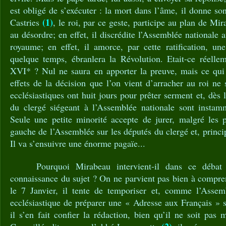
est obligé de s’exécuter : la mort dans l’âme, il donne so
(1)
Castries
, le roi, par ce geste, participe au plan de Mira
au désordre; en effet, il discrédite l’Assemblée nationale
royaume; en effet, il amorce, par cette ratification, un
quelque temps, ébranlera la Révolution. Etait-ce réellem
XVI* ? Nul ne saura en apporter la preuve, mais ce qui e
effets de la décision que l’on vient d’arracher au roi ne 
ecclésiastiques ont huit jours pour prêter serment et, dès
du clergé siégeant à l’Assemblée nationale sont instamm
Seule une petite minorité accepte de jurer, malgré les p
gauche de l’Assemblée sur les députés du clergé et, princi
Il va s’ensuivre une énorme pagaïe...
Pourquoi Mirabeau intervient-il dans ce débat a
connaissance du sujet ? On ne parvient pas bien à compren
le 7 Janvier, il tente de temporiser et, comme l’Asse
ecclésiastique de préparer une « Adresse aux Français » su
il s’en fait confier la rédaction, bien qu’il ne soit pa