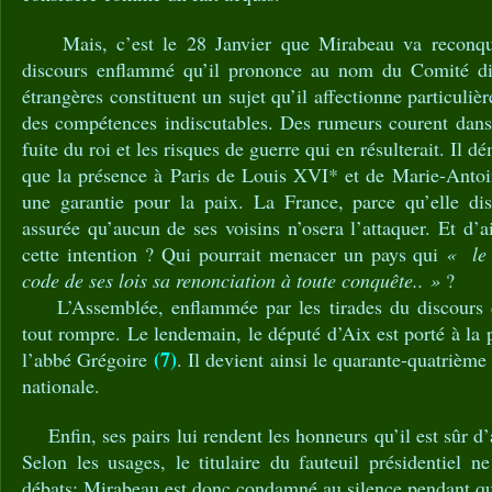
Mais, c’est le 28 Janvier que Mirabeau va reconqué
discours enflammé qu’il prononce au nom du Comité dip
étrangères constituent un sujet qu’il affectionne particulièr
des compétences indiscutables. Des rumeurs courent dans 
fuite du roi et les risques de guerre qui en résulterait. Il d
que la présence à Paris de Louis XVI* et de Marie-Antoin
une garantie pour la paix. La France, parce qu’elle dis
assurée qu’aucun de ses voisins n’osera l’attaquer. Et d’ai
cette intention ? Qui pourrait menacer un pays qui
« le 
code de ses lois sa renonciation à toute conquête.. »
?
L’Assemblée, enflammée par les tirades du discours 
tout rompre. Le lendemain, le député d’Aix est porté à la 
(7)
l’abbé Grégoire
. Il devient ainsi le quarante-quatrièm
nationale.
Enfin, ses pairs lui rendent les honneurs qu’il est sûr d
Selon les usages, le titulaire du fauteuil présidentiel n
débats; Mirabeau est donc condamné au silence pendant qu