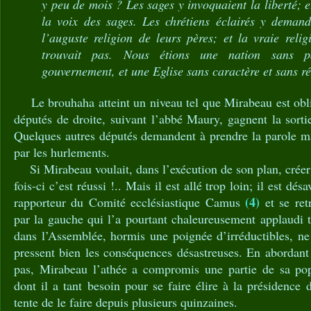
y peu de mois ? Les sages y invoquaient la liberté; et
la voix des sages. Les chrétiens éclairés y demanda
l’auguste religion de leurs pères; et la vraie reli
trouvait pas. Nous étions une nation sans p
gouvernement, et une Eglise sans caractère et sans ré
Le brouhaha atteint un niveau tel que Mirabeau est obli
députés de droite, suivant l’abbé Maury, gagnent la sort
Quelques autres députés demandent à prendre la parole ma
par les hurlements.
Si Mirabeau voulait, dans l’exécution de son plan, créer l
fois-ci c’est réussi !.. Mais il est allé trop loin; il est d
(4)
rapporteur du Comité ecclésiastique Camus
et se ret
par la gauche qui l’a pourtant chaleureusement applaudi t
dans l’Assemblée, hormis une poignée d’irréductibles, ne
pressent bien les conséquences désastreuses. En abordant 
pas, Mirabeau l’athée a compromis une partie de sa popu
dont il a tant besoin pour se faire élire à la présidenc
tente de le faire depuis plusieurs quinzaines.