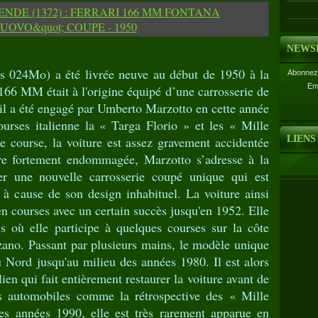
NEWS
sis 024Mo) a été livrée neuve au début de 1950 à la
Abonnez-
Em
66 MM était à l'origine équipé d’une carrosserie de
il a été engagé par Umberto Marzotto en cette année
urses italienne la « Targa Florio » et les « Mille
e course, la voiture est assez gravement accidentée
LIENS
ture fortement endommagée, Marzotto s’adresse à la
er une nouvelle carrosserie coupé unique qui est
 cause de son design inhabituel. La voiture ainsi
n courses avec un certain succès jusqu'en 1952. Elle
s où elle participe à quelques courses sur la côte
ano. Passant par plusieurs mains, le modèle unique
Nord jusqu'au milieu des années 1980. Il est alors
lien qui fait entièrement restaurer la voiture avant de
s automobiles comme la rétrospective des « Mille
des années 1990, elle est très rarement apparue en