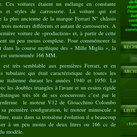
de 
le. Ces voitures étaient un mélange en constante
régul
s et styles de carrosserie. La voiture qui est
l'ess
but
 la plus ancienne de la marque Ferrari N° châssis
cont
trois moteurs différents et autant de carrosseries. A
no
conviv
remière voiture de «production» et, à partir de cette
devient un peu moins complexe. Pour commémorer la
rt dans la course mythique des « Mille Miglia », la
RECH
on est surnommée 166 MM.
st très semblable aux premières Ferrari, et en
s tubulaire qui était caractéristique de toutes les
ARCH
ue italienne durant les années 1940 et 1950. La
ec les doubles triangles à l'avant et un essieu rigide
distingue très tôt de ses concurrents c’est par le
 renferme le moteur V12 de Gioacchino Colombo
sa première configuration, le moteur minuscule a
LISTE
litre, mais dans sa troisième évolution il a beaucoup
ver à un peu moins de deux litres ou 166 cc de
L'EUR
 du modèle.