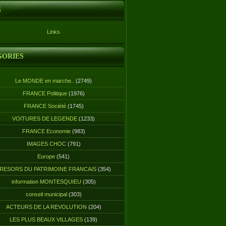
S
Links
GORIES
Le MONDE en marche..
(2749)
FRANCE Politique
(1976)
FRANCE Société
(1745)
VOITURES DE LEGENDE
(1233)
FRANCE Economie
(983)
IMAGES CHOC
(791)
Europe
(541)
RESORS DU PATRIMOINE FRANCAIS
(354)
information MONTESQUIEU
(305)
conseil municipal
(303)
ACTEURS DE LA REVOLUTION
(204)
LES PLUS BEAUX VILLAGES
(139)