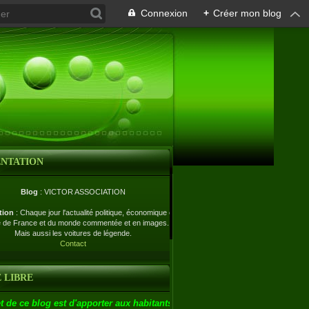
Connexion
+
Créer mon blog
ENTATION
Blog
: VICTOR ASSOCIATION
tion
: Chaque jour l'actualité politique, économique et
e de France et du monde commentée et en images.
Mais aussi les voitures de légende.
Contact
 LIBRE
t de ce blog est d'apporter aux habitants