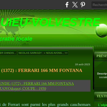
UIEU-VOLVESTRE
ratie locale
ER CHINOIS...
NICOLAS SARKOZY : « NOUS AVONS... >>
PRÉS
18 août 2023
(1372) : FERRARI 166 MM FONTANA
Descrip
social
TEXTE
t de Ferrari sont parmi les plus grands cauchemars
L'obje