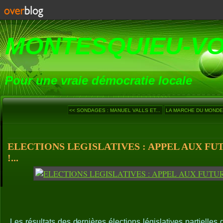
MONTESQUIEU-V
Pour une vraie démocratie locale
<< SONDAGES : MANUEL VALLS ET...
LA MARCHE DU MONDE (8
ELECTIONS LEGISLATIVES : APPEL AUX FU
!...
Les résultats des dernières élections législatives partielles