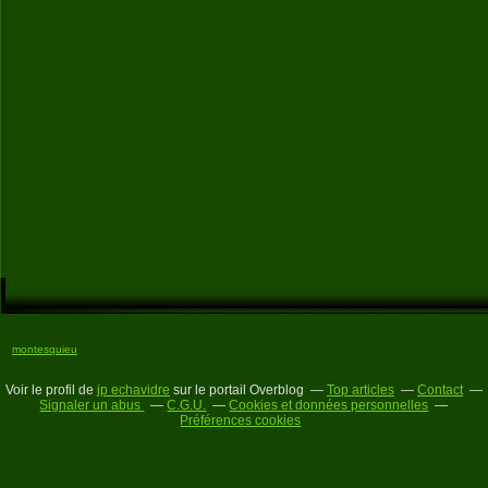
montesquieu
Voir le profil de
jp echavidre
sur le portail Overblog
Top articles
Contact
Signaler un abus
C.G.U.
Cookies et données personnelles
Préférences cookies