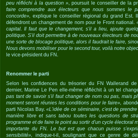
peu réfléchi à la question »
, poursuit le conseiller de la p
faire comprendre aux électeurs que nous sommes le pa
concorde»,
explique le conseiller régional du grand Est. I
défendront un changement de nom pour le Front national.
capital. Il faut que le changement, s'il a lieu, ajoute qu
politique. S'il doit permettre à de nouveaux électeurs de n
une sorte de blocage politique, alors il faudrait le faire, sin
Nous devons mobiliser pour le second tour, voilà notre objec
le vice-président du FN.
Renommer le parti
Selon les confidences du trésorier du FN Wallerand de
dernier, Marine Le Pen elle-même réfléchit à un tel chan
pas tant de savoir s'il faut changer de nom ou pas, mais p
moment seront réunies les conditions pour le faire»,
abonde 
parti Nicolas Bay.
«L'idée de ce séminaire, c'est de prendr
manière libre et sans tabou toutes les questions de stra
programme et de faire le point au sortir d'un cycle électoral
importante du FN. Le but est que chacun puisse s'expri
sensibilité»,
indique-t-il, soulignant que ce genre de dé