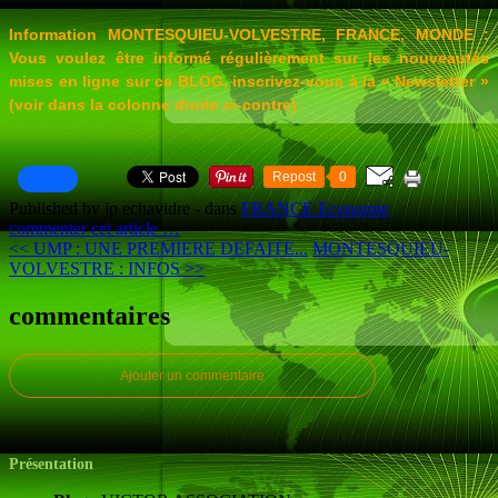
Information MONTESQUIEU-VOLVESTRE, FRANCE, MONDE :
Vous voulez être informé régulièrement sur les nouveautés
mises en ligne sur ce BLOG, inscrivez-vous à la « Newsletter »
(voir dans la colonne droite ci-contre)
Repost
0
Published by jp echavidre
-
dans
FRANCE Economie
commenter cet article
…
<< UMP : UNE PREMIERE DEFAITE...
MONTESQUIEU-
VOLVESTRE : INFOS >>
commentaires
Ajouter un commentaire
Présentation