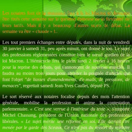
Les notaires font de la résistance face à la loi Macron et devraient
être fixés cette semaine sur la question épineuse de la flexibilité de
leurs tarifs. Mais il y a beaucoup d’autres sujets de débat. La
semaine va être « chaude » !..
Les tout premiers échanges entre députés, dans la nuit de vendredi
30 janvier à samedi 31, peu après minuit, ont donné le ton. Le sujet
des professions réglementées constitue bien le nœud gordien de la
loi Macron. L'Hémicycle fera le plein lundi 2 février à 16 heures
pour la reprise des débats, qui s'annoncent de nouveau musclés. Il
faudra au moins trois jours pour aborder la poignée d'articles qui
font l'objet
"de liasses d'amendements
,
d'e-mails, de pressions, de
menaces",
regrettait samedi Jean-Yves Caullet, député PS.
Le sort réservé aux notaires focalise depuis des mois l'attention
générale, mobilise la profession et anime la contestation
parlementaire.
« C'est une verrue à l'intérieur du texte »,
s'emporte
Michel Chassang, président de l'Union nationale des professions
libérales.
« Le sujet mérite une réforme en soi. Elle devrait être
menée par le garde des Sceaux. Ce n'est pas du ressort du ministre