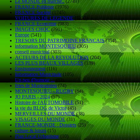
Le MONDE en marche..
(2749)
FRANCE Politique
(1976)
FRANCE Société
(1745)
VOITURES DE LEGENDE
(1233)
FRANCE Economie
(983)
IMAGES CHOC
(791)
Europe
(541)
TRESORS DU PATRIMOINE FRANCAIS
(354)
information MONTESQUIEU
(305)
conseil municipal
(303)
ACTEURS DE LA REVOLUTION
(204)
LES PLUS BEAUX VILLAGES
(139)
Environnement
(116)
Information Municipale
(105)
Un peu d'humour :..
(83)
fetes de Montesquieu
(74)
MONTESQUIEU - RUGBY
(64)
JO PARIS - 2024
(57)
Histoire de l'AUTOMOBILE
(51)
la vie du BLOG de Victor
(45)
MERVEILLES DU MONDE
(38)
VISAGES DU MONDE
(31)
FRANCE-MONDE : Dossiers
(25)
culture & loisirs
(15)
Plan Local Urbanisme
(10)