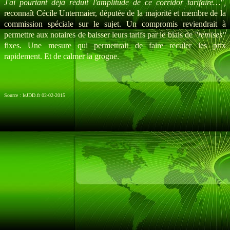
J'ai pourtant déjà réduit l'amplitude de ce corridor tarifaire…",
reconnaît Cécile Untermaier, députée de la majorité et membre de la
commission spéciale sur le sujet. Un compromis reviendrait à
permettre aux notaires de baisser leurs tarifs par le biais de
"remises"
fixes. Une mesure qui permettrait de faire reculer les prix
rapidement. Et de calmer la grogne.
Source : leJDD.fr 02-02-2015