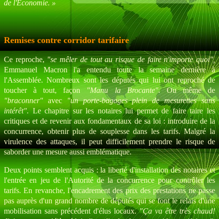
de l'Économie. »
Remises contre corridor tarifaire
Ce reproche,
"se mêler de tout au risque de faire n'importe quoi",
Emmanuel Macron l'a entendu toute la semaine dernière à
l'Assemblée. Nombreux sont les députés qui lui ont reproché de
toucher à tout, façon
"Manu la Brocante".
Ou même de
"braconner"
avec
"un porte-bagages plein de mesurettes sans
intérêt".
Le chapitre sur les notaires lui permet de faire taire les
critiques et de revenir aux fondamentaux de sa loi : introduire de la
concurrence, obtenir plus de souplesse dans les tarifs. Malgré la
virulence des attaques, il peut difficilement prendre le risque de
saborder une mesure aussi emblématique.
Deux points semblent acquis : la liberté d'installation des notaires et
l'entrée en jeu de l'Autorité de la concurrence pour contrôler les
tarifs. En revanche, l'encadrement des prix des prestations ne passe
pas auprès d'un grand nombre de députés qui se font le relais d'une
mobilisation sans précédent d'élus locaux.
"Ça va être très chaud!