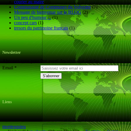
courier au maire
(9)
Communauté de Communes du Volvestre
(7)
Message de bienvenue sur le BLOG
(2)
Un peu d'humour :..
(1)
concept cars
(1)
tresors du patrimoine francais
(1)
Newsletter
Abonnez-vous pour être averti des nouveaux articles publiés.
Email
Liens
montesquieu