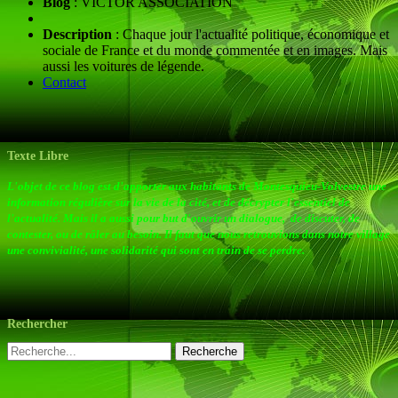
Blog
: VICTOR ASSOCIATION
Description
: Chaque jour l'actualité politique, économique et
sociale de France et du monde commentée et en images. Mais
aussi les voitures de légende.
Contact
Texte Libre
L'objet de ce blog est d'apporter aux habitants de Montesquieu-Volvestre une
information régulière sur la vie de la cité, et de décrypter l'essentiel de
l'actualité. Mais il a aussi pour but d'ouvrir un dialogue, de discuter, de
contester, ou de râler au besoin. Il faut que nous retrouvions dans notre village
une convivialité, une solidarité qui sont en train de se perdre.
Rechercher