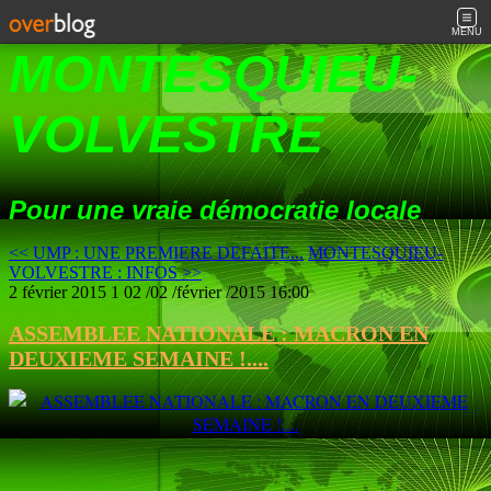
MENU
MONTESQUIEU-
VOLVESTRE
Pour une vraie démocratie locale
<< UMP : UNE PREMIERE DEFAITE...
MONTESQUIEU-
VOLVESTRE : INFOS >>
2 février 2015
1
02
/
02
/
février
/
2015
16:00
ASSEMBLEE NATIONALE : MACRON EN
DEUXIEME SEMAINE !....