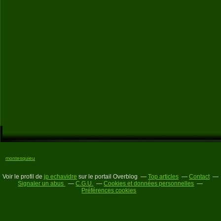
montesquieu
Voir le profil de
jp echavidre
sur le portail Overblog
Top articles
Contact
Signaler un abus
C.G.U.
Cookies et données personnelles
Préférences cookies