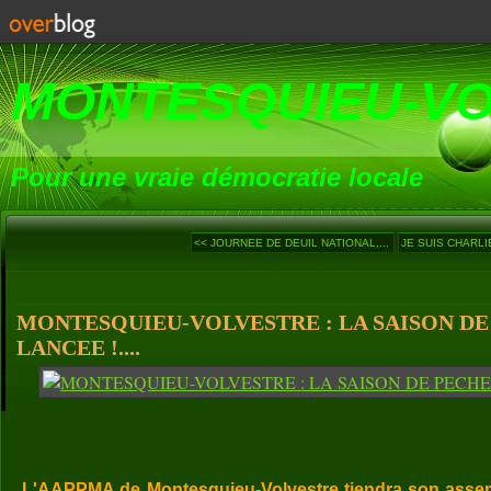
MONTESQUIEU-V
Pour une vraie démocratie locale
<< JOURNEE DE DEUIL NATIONAL,...
JE SUIS CHARLI
MONTESQUIEU-VOLVESTRE : LA SAISON DE 
LANCEE !....
L'AAPPMA de Montesquieu-Volvestre tiendra son assem