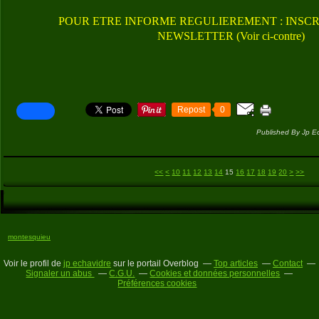
POUR ETRE INFORME REGULIEREMENT : INSCR
NEWSLETTER (Voir ci-contre)
Repost
0
Published By Jp E
30
40
<<
<
10
11
12
13
14
15
16
17
18
19
20
>
>>
montesquieu
Voir le profil de
jp echavidre
sur le portail Overblog
Top articles
Contact
Signaler un abus
C.G.U.
Cookies et données personnelles
Préférences cookies