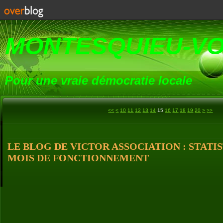
MONTESQUIEU-V
Pour une vraie démocratie locale
30
40
<<
<
10
11
12
13
14
15
16
17
18
19
20
>
>>
LE BLOG DE VICTOR ASSOCIATION : STATIS
MOIS DE FONCTIONNEMENT