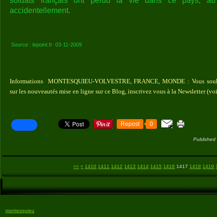
soldats français ont perdu la vie dans ce pays, a
accidentellement.
Source : lepoint.fr 03-11-2009
Informations MONTESQUIEU-VOLVESTRE, FRANCE, MONDE : Vous souhaite
sur les nouveautés mise en ligne sur ce Blog, inscrivez vous à la Newsletter (vo
Repost
0
Published
1400
<<
<
1410
1411
1412
1413
1414
1415
1416
1417
1418
1419
montesquieu