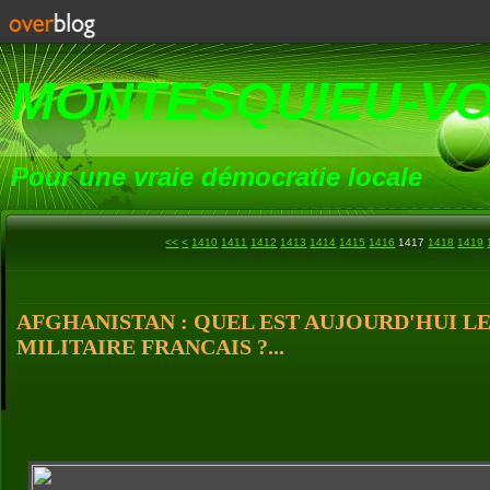
MONTESQUIEU-V
Pour une vraie démocratie locale
1400
<<
<
1410
1411
1412
1413
1414
1415
1416
1417
1418
1419
AFGHANISTAN : QUEL EST AUJOURD'HUI LE
MILITAIRE FRANCAIS ?...