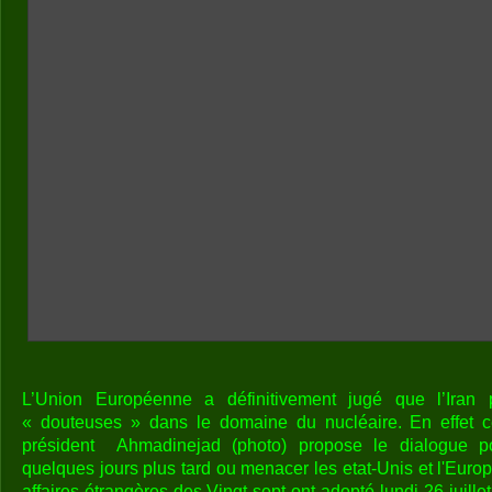
L’Union Européenne a définitivement jugé que l’Iran po
« douteuses » dans le domaine du nucléaire. En effet c
président Ahmadinejad (photo) propose le dialogue po
quelques jours plus tard ou menacer les etat-Unis et l'Europ
affaires étrangères des Vingt-sept ont adopté lundi 26 juille