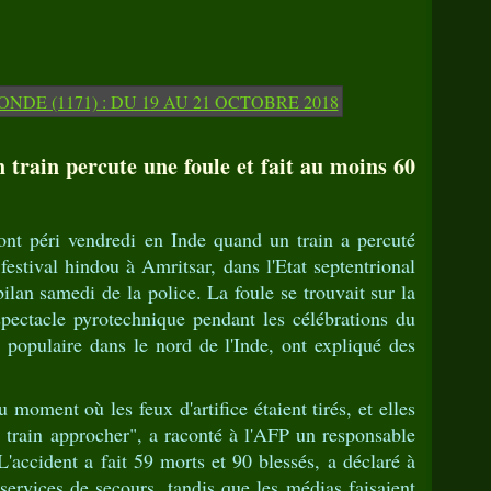
n train percute une foule et fait au moins 60
ont péri vendredi en Inde quand un train a percuté
festival hindou à Amritsar, dans l'Etat septentrional
lan samedi de la police. La foule se trouvait sur la
spectacle pyrotechnique pendant les célébrations du
 populaire dans le nord de l'Inde, ont expliqué des
u moment où les feux d'artifice étaient tirés, et elles
e train approcher", a raconté à l'AFP un responsable
L'accident a fait 59 morts et 90 blessés, a déclaré à
ervices de secours, tandis que les médias faisaient