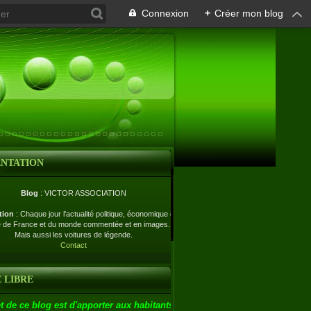
Connexion
+
Créer mon blog
ENTATION
Blog
: VICTOR ASSOCIATION
tion
: Chaque jour l'actualité politique, économique et
e de France et du monde commentée et en images.
Mais aussi les voitures de légende.
Contact
 LIBRE
t de ce blog est d'apporter aux habitants