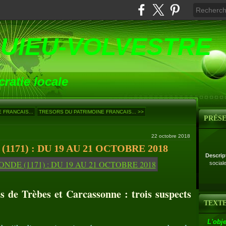
UIEU-VOLVESTRE
ratie locale
 FRANCAIS...
TRESORS DU PATRIMOINE FRANCAIS... >>
PRÉS
22 octobre 2018
171) : DU 19 AU 21 OCTOBRE 2018
Descrip
social
s de Trèbes et Carcassonne : trois suspects
TEXTE
:
L'obje