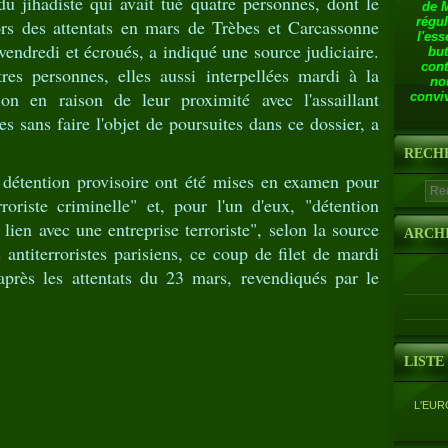
u jihadiste qui avait tué quatre personnes, dont le
de 
régul
s des attentats en mars de Trèbes et Carcassonne
l'ess
endredi et écroués, a indiqué une source judiciaire.
but
cont
res personnes, elles aussi interpellées mardi à la
no
on en raison de leur proximité avec l'assaillant
conviv
 sans faire l'objet de poursuites dans ce dossier, a
RECH
 détention provisoire ont été mises en examen pour
roriste criminelle" et, pour l'un d'eux, "détention
lien avec une entreprise terroriste", selon la source
ARCH
 antiterroristes parisiens, ce coup de filet de mardi
après les attentats du 23 mars, revendiqués par le
LISTE
L'EUR