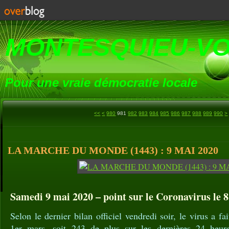
MONTESQUIEU-V
Pour une vraie démocratie locale
900
910
920
930
940
950
960
970
1
1
1
1
1
1
1
1
1
1
2
2
2
2
2
2
2
2
<<
<
980
981
982
983
984
985
986
987
988
989
990
>
LA MARCHE DU MONDE (1443) : 9 MAI 2020
Samedi 9 mai 2020 – point sur le Coronavirus le 8
Selon le dernier bilan officiel vendredi soir, le virus a f
1er mars, soit 243 de plus sur les dernières 24 heur