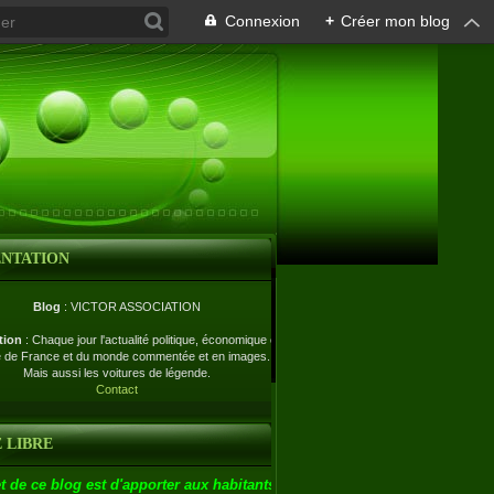
Connexion
+
Créer mon blog
ENTATION
Blog
: VICTOR ASSOCIATION
tion
: Chaque jour l'actualité politique, économique et
e de France et du monde commentée et en images.
Mais aussi les voitures de légende.
Contact
 LIBRE
t de ce blog est d'apporter aux habitants