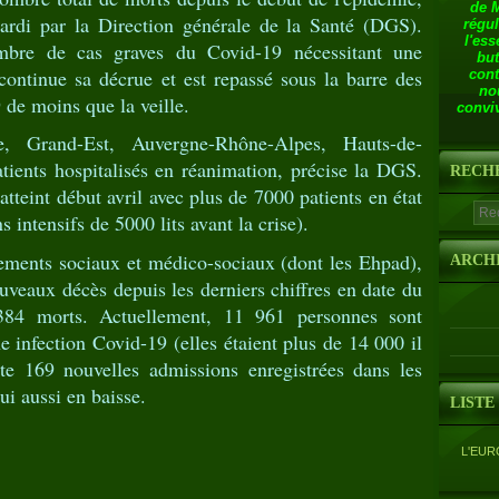
de 
rdi par la Direction générale de la Santé (DGS).
régul
l'ess
bre de cas graves du Covid-19 nécessitant une
but
continue sa décrue et est repassé sous la barre des
cont
no
 de moins que la veille.
conviv
ce, Grand-Est, Auvergne-Rhône-Alpes, Hauts-de-
ients hospitalisés en réanimation, précise la DGS.
RECH
atteint début avril avec plus de 7000 patients en état
 intensifs de 5000 lits avant la crise).
sements sociaux et médico-sociaux (dont les Ehpad),
ARCH
ouveaux décès depuis les derniers chiffres en date du
384 morts. Actuellement, 11 961 personnes sont
e infection Covid-19 (elles étaient plus de 14 000 il
e 169 nouvelles admissions enregistrées dans les
ui aussi en baisse.
LISTE
L'EUR