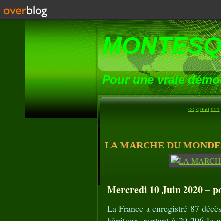
MONTESQ
Pour une vraie démoc
900
910
920
930
940
<<
<
950
951
LA MARCHE DU MONDE (14
Mercredi 10 Juin 2020 – poi
La France a enregistré 87 décès
hôpitaux, portant à 29 296 le n