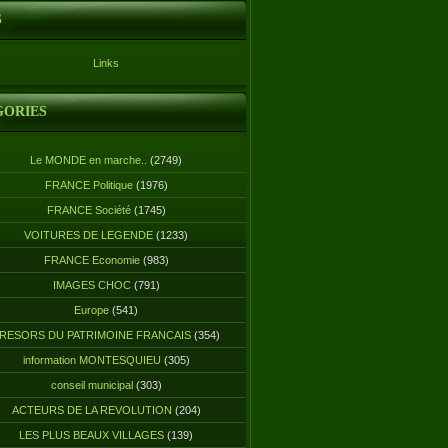
S
Links
GORIES
Le MONDE en marche..
(2749)
FRANCE Politique
(1976)
FRANCE Société
(1745)
VOITURES DE LEGENDE
(1233)
FRANCE Economie
(983)
IMAGES CHOC
(791)
Europe
(541)
RESORS DU PATRIMOINE FRANCAIS
(354)
information MONTESQUIEU
(305)
conseil municipal
(303)
ACTEURS DE LA REVOLUTION
(204)
LES PLUS BEAUX VILLAGES
(139)