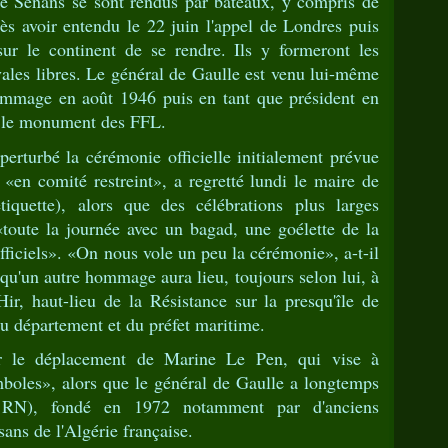
de Sénans se sont rendus par bateaux, y compris de
s avoir entendu le 22 juin l'appel de Londres puis
sur le continent de se rendre. Ils y formeront les
ales libres. Le général de Gaulle est venu lui-même
hommage en août 1946 puis en tant que président en
 le monument des FFL.
rturbé la cérémonie officielle initialement prévue
n «en comité restreint», a regretté lundi le maire de
iquette), alors que des célébrations plus larges
 «toute la journée avec un bagad, une goélette de la
fficiels». «On nous vole un peu la cérémonie», a-t-il
 qu'un autre hommage aura lieu, toujours selon lui, à
ir, haut-lieu de la Résistance sur la presqu'île de
u département et du préfet maritime.
ar le déplacement de Marine Le Pen, qui vise à
boles», alors que le général de Gaulle a longtemps
 RN), fondé en 1972 notamment par d'anciens
sans de l'Algérie française.