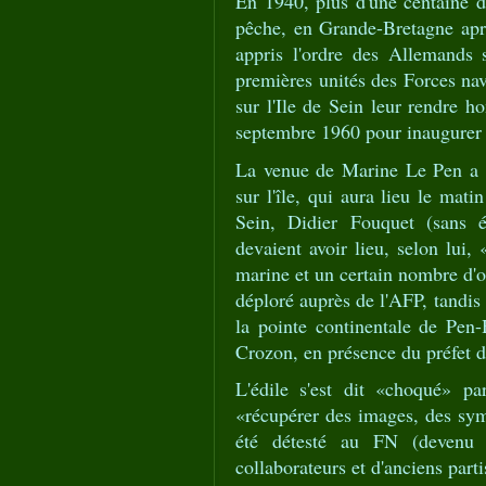
En 1940, plus d'une centaine 
pêche, en Grande-Bretagne aprè
appris l'ordre des Allemands 
premières unités des Forces nav
sur l'Ile de Sein leur rendre 
septembre 1960 pour inaugurer
La venue de Marine Le Pen a pe
sur l'île, qui aura lieu le mati
Sein, Didier Fouquet (sans ét
devaient avoir lieu, selon lui,
marine et un certain nombre d'o
déploré auprès de l'AFP, tandis
la pointe continentale de Pen-H
Crozon, en présence du préfet d
L'édile s'est dit «choqué» p
«récupérer des images, des sym
été détesté au FN (devenu
collaborateurs et d'anciens parti