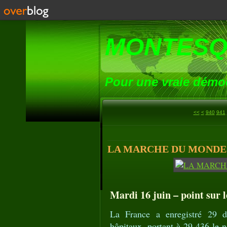
MONTESQ
Pour une vraie démoc
900
910
920
930
<<
<
940
941
LA MARCHE DU MONDE (14
Mardi 16 juin – point sur l
La France a enregistré 29 d
hôpitaux, portant à 29 436 le n