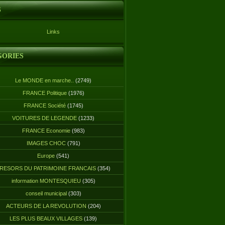
S
Links
GORIES
Le MONDE en marche..
(2749)
FRANCE Politique
(1976)
FRANCE Société
(1745)
VOITURES DE LEGENDE
(1233)
FRANCE Economie
(983)
IMAGES CHOC
(791)
Europe
(541)
RESORS DU PATRIMOINE FRANCAIS
(354)
information MONTESQUIEU
(305)
conseil municipal
(303)
ACTEURS DE LA REVOLUTION
(204)
LES PLUS BEAUX VILLAGES
(139)