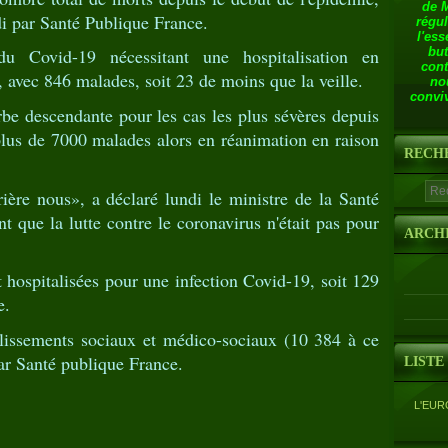
de 
di par Santé Publique France.
régul
l'ess
but
 Covid-19 nécessitant une hospitalisation en
cont
, avec 846 malades, soit 23 de moins que la veille.
no
conviv
be descendante pour les cas les plus sévères depuis
c plus de 7000 malades alors en réanimation en raison
RECH
ière nous», a déclaré lundi le ministre de la Santé
t que la lutte contre le coronavirus n'était pas pour
ARCH
 hospitalisées pour une infection Covid-19, soit 129
e.
lissements sociaux et médico-sociaux (10 384 à ce
par Santé publique France.
LISTE
L'EUR