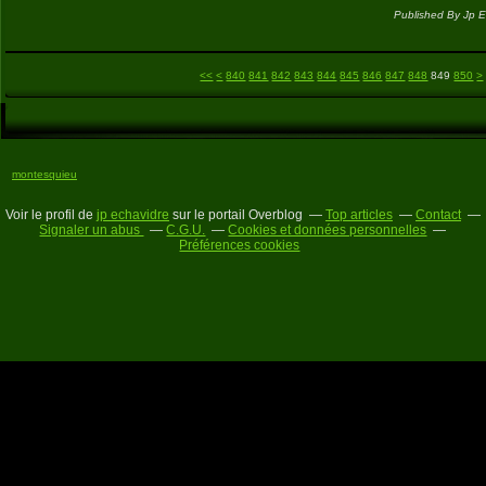
Published By Jp E
800
810
820
830
8
8
8
8
9
1
1
1
1
1
1
1
1
1
1
2
2
2
2
2
2
2
2
<<
<
840
841
842
843
844
845
846
847
848
849
850
>
montesquieu
Voir le profil de
jp echavidre
sur le portail Overblog
Top articles
Contact
Signaler un abus
C.G.U.
Cookies et données personnelles
Préférences cookies