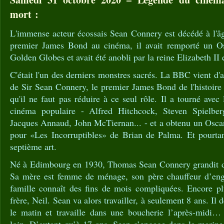
mort :
L'immense acteur écossais Sean Connery est décédé à l'âg
premier James Bond au cinéma, il avait remporté un Osc
Golden Globes et avait été anobli par la reine Elizabeth II
C'était l'un des derniers monstres sacrés. La BBC vient d'
de Sir Sean Connery, le premier James Bond de l'histoire
qu'il ne faut pas réduire à ce seul rôle. Il a tourné ave
cinéma populaire - Alfred Hitchcock, Steven Spielbe
Jacques Annaud, John McTiernan... - et a obtenu un Oscar
pour «Les Incorruptibles» de Brian de Palma. Et pourtant
septième art.
Né à Edimbourg en 1930, Thomas Sean Connery grandit da
Sa mère est femme de ménage, son père chauffeur d’engi
famille connaît des fins de mois compliquées. Encore plu
frère, Neil. Sean va alors travailler, à seulement 8 ans. Il d
le matin et travaille dans une boucherie l’après-midi