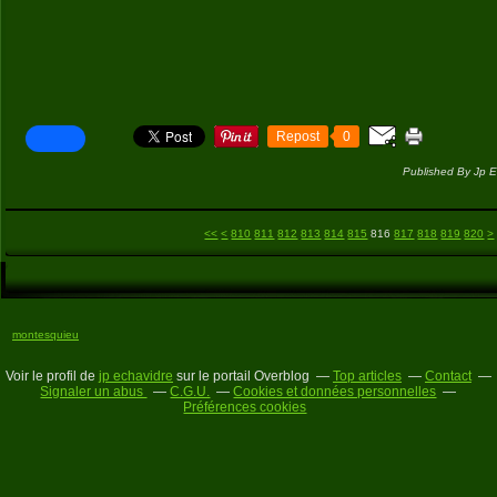
Repost
0
Published By Jp E
800
8
8
8
8
8
8
8
9
1
1
1
1
1
1
1
1
1
1
2
2
2
2
2
2
2
2
<<
<
810
811
812
813
814
815
816
817
818
819
820
>
montesquieu
Voir le profil de
jp echavidre
sur le portail Overblog
Top articles
Contact
Signaler un abus
C.G.U.
Cookies et données personnelles
Préférences cookies