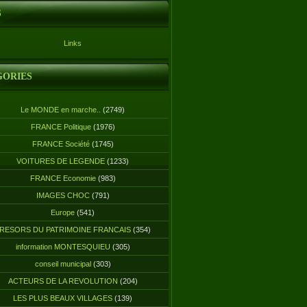
S
Links
GORIES
Le MONDE en marche..
(2749)
FRANCE Politique
(1976)
FRANCE Société
(1745)
VOITURES DE LEGENDE
(1233)
FRANCE Economie
(983)
IMAGES CHOC
(791)
Europe
(541)
RESORS DU PATRIMOINE FRANCAIS
(354)
information MONTESQUIEU
(305)
conseil municipal
(303)
ACTEURS DE LA REVOLUTION
(204)
LES PLUS BEAUX VILLAGES
(139)