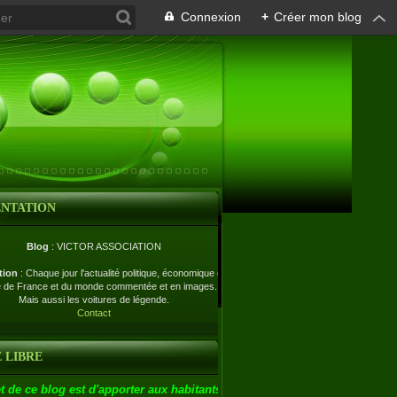
Connexion
+
Créer mon blog
ENTATION
Blog
: VICTOR ASSOCIATION
tion
: Chaque jour l'actualité politique, économique et
e de France et du monde commentée et en images.
Mais aussi les voitures de légende.
Contact
 LIBRE
t de ce blog est d'apporter aux habitants