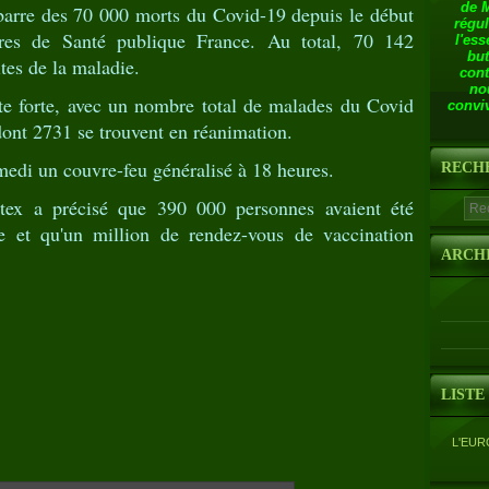
de 
barre des 70 000 morts du Covid-19 depuis le début
régul
ffres de Santé publique France. Au total, 70 142
l'ess
but
tes de la maladie.
cont
no
ste forte, avec un nombre total de malades du Covid
conviv
 dont 2731 se trouvent en réanimation.
medi un couvre-feu généralisé à 18 heures.
RECH
tex a précisé que 390 000 personnes avaient été
e et qu'un million de rendez-vous de vaccination
ARCH
LISTE
L'EUR