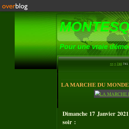
MONTESQ
Pour une vraie démoc
700
710
720
730
<<
<
740
741
LA MARCHE DU MONDE (1
Dimanche 17 Janvier 2021 
soir :