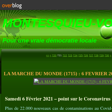
MONTESQUIEU-V
Pour une vraie démocratie locale
700
710
7
7
7
7
7
7
8
9
1
1
1
1
1
1
1
1
1
1
2
2
2
2
2
2
2
2
<<
<
720
721
722
723
724
725
726
727
728
729
730
>
LA MARCHE DU MONDE (1715) : 6 FEVRIER 2
Samedi 6 Février 2021 – point sur le Coronavirus l
Plus de 22.000 nouveaux cas de contaminations au Covid-1