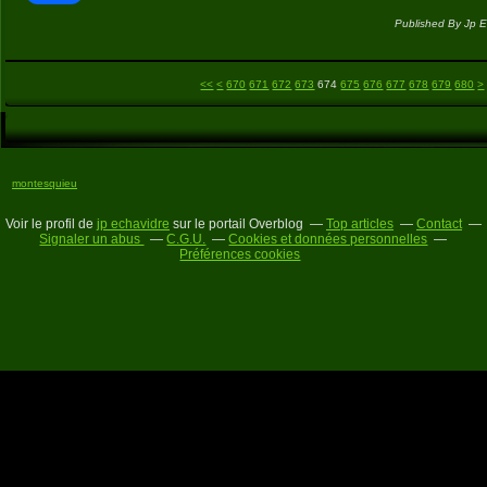
Published By Jp E
600
610
620
630
640
650
660
6
7
8
9
1
1
1
1
1
1
1
1
1
1
2
2
2
2
2
2
2
2
<<
<
670
671
672
673
674
675
676
677
678
679
680
>
montesquieu
Voir le profil de
jp echavidre
sur le portail Overblog
Top articles
Contact
Signaler un abus
C.G.U.
Cookies et données personnelles
Préférences cookies