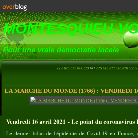
MONTESQUIEU-V
Pour une vraie démocratie locale
600
610
620
630
640
650
660
6
7
8
9
1
1
1
1
1
1
1
1
1
1
2
2
2
2
2
2
2
2
<<
<
670
671
672
673
674
675
676
677
678
679
680
>
LA MARCHE DU MONDE (1766) : VENDREDI 16
Vendredi 16 avril 2021 - Le point du coronavirus l
Le dernier bilan de l'épidémie de Covid-19 en France, d