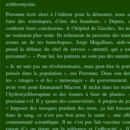
azithromycine.
Perronne écrit alors à l’éditeur pour la démonter, nous 
faire des statistiques, d’être des fraudeurs. » Depuis, 
confirmé leurs conclusions. À l’hôpital de Garches, les int
ne voulaient plus venir. Ils refusaient de prescrire des tra
assure un de ses homologues. Jorge Magalhaes, aide-soi
prend la défense du chef de service « attentif, qui a to
personnel ». « Pour lui, les patients ne sont pas des numéros
« Je ne suis pas un révolutionnaire, mais peut-être le por
pensée dans la population », ose Perronne. Dans son der
les « ratages » et les « mensonges » du gouvernement, 
avoir voté pour Emmanuel Macron. Il inclut dans les trai
l’hydroxychloroquine et des tisanes à base de plantes. «
proclame-t-il. Il y ajoute des contrevérités. À propos du por
« Imposer des masques pendant des mois, ça fait baisser
dans le sang, ce n’est pas bon pour la santé », une aff
communauté scientifique. Il ne s’est pas fait vacciner con
raison d’« un doute sur la tolérance et l’efficacité ». I