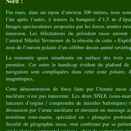
Nord :
Fin mars, dans un rayon d’environ 300 mètres, trois sou
l’un après l’autre, à travers la banquise d’1,5 m d’épai
Images spectaculaires proposées par les forces armées rus
émersion. Les félicitations du président russe suivent
l’amiral Nikolaï Yevmonov de la réussite de cette « Exp
nom de l’ourson polaire d’un célèbre dessin animé soviétiq
La remontée quasi simultanée en surface des trois so
première. Car outre le handicap évident du plafond de 
navigation sont compliquées dans cette zone polaire, d
magnétiques,
Cette démonstration de force faite par l’Armée russe 
nucléaire n’est pas innocente. Les deux SNLE (sous-mari
lanceurs d’engins / comprendre de missiles balistiques) r
dissuasion par l’arme nucléaire et envoient un message 
troisième sous-marin, spécialisé en « plongées profond
Société de géographie russe, veut confirmer par sa présen
sur le plateau continental arctique, objet de contentieux ave