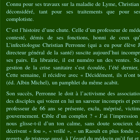
Connu pour ses travaux sur la maladie de Lyme, Christian
déconsidéré, tant pour ses traitements que pour ses
complotiste.
C’est l’histoire d’une chute. Celle d’un professeur de méd
contesté, démis de ses fonctions, honni de ceux qu’i
L’infectiologue Christian Perronne (qui a eu pour élève 
directeur général de la santé) suscite aujourd’hui incomp
ses pairs. En librairie, il est numéro un des ventes. Sa
gestion de la crise sanitaire s’est écoulée, l’été dernie
Cette semaine, il récidive avec « Décidément, ils n’ont 
(éd. Albin Michel), un pamphlet du même acabit.
Son succès, Perronne le doit à l’activisme des associat
des disciples qui voient en lui un sauveur incompris et per
professeur de 66 ans se présente, exclu, méprisé, victim
gouvernement. Cible d’un complot ? « J’ai l’impression 
nous glisse-t-il d’un ton calme, sans doute soucieux d
décrivent « fou », « vrillé », « un Raoult en plus fondu »
regrets, de tristesse aussi, à l’égard du médecin qu’il fut et