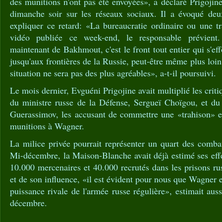
des munitions n'ont pas été envoyées», a déclaré Prigoji
dimanche soir sur les réseaux sociaux. Il a évoqué deu
expliquer ce retard: «La bureaucratie ordinaire ou une t
vidéo publiée ce week-end, le responsable prévient
maintenant de Bakhmout, c'est le front tout entier qui s'eff
jusqu'aux frontières de la Russie, peut-être même plus loi
situation ne sera pas des plus agréables», a-t-il poursuivi.
Le mois dernier, Evguéni Prigojine avait multiplié les critiq
du ministre russe de la Défense, Sergueï Choïgou, et du 
Guerassimov, les accusant de commettre une «trahison» en
munitions à Wagner.
La milice privée pourrait représenter un quart des comba
Mi-décembre, la Maison-Blanche avait déjà estimé ses eff
10.000 mercenaires et 40.000 recrutés dans les prisons r
et de son influence, «il est évident pour nous que Wagner 
puissance rivale de l'armée russe régulière», estimait au
décembre.