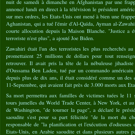
nuit de samedi à dimanche en Afghanistan par une frapp
annoncé lundi en direct à la télévision le président améri
sur mes ordres, les Etats-Unis ont mené à bien une frapp
Aghanistan, qui a tué l'émir d'Al-Qaïda, Ayman al-Zawahiri
courte allocution depuis la Maison Blanche. "Justice a é
terroriste n'est plus", a ajouté Joe Biden.
Zawahiri était l'un des terroristes les plus recherchés a
promettaient 25 millions de dollars pour tout renseig
retrouver. Il avait pris la tête de la nébuleuse jihadis
d'Oussama Ben Laden, tué par un commando américain a
depuis plus de dix ans, il était considéré comme un des 
11-Septembre, qui avaient fait près de 3.000 morts aux Eta
Sa mort permettra aux familles de victimes tuées le 11
tours jumelles du World Trade Center, à New York, et au
de Washington, "de tourner la page", a déclaré le prési
saoudite s'est pour sa part félicitée "de la mort du che
responsable de "la planification et l'exécution d'odieuses 
Etats-Unis, en Arabie saoudite et dans plusieurs autres 