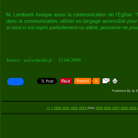
M. Lombardi évoque aussi la communication de l'Eglise:
"
dans la communication, utiliser un langage accessible pour
si celui-ci est repris partiellement ou altéré, personne ne po
Source : aol.actualite.fr 12-04-2009
Repost
0
Published By Jp E
2600
2610
2620
2630
2640
<<
<
2650
2651
2652
2653
2654
2655
2656
2657
2658
2659