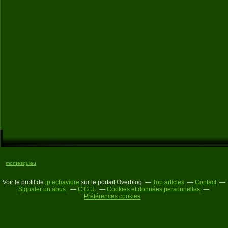
montesquieu
Voir le profil de
jp echavidre
sur le portail Overblog
Top articles
Contact
Signaler un abus
C.G.U.
Cookies et données personnelles
Préférences cookies