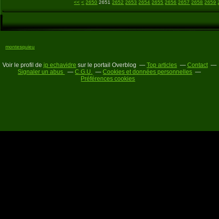
2600
2610
2620
2630
2640
<<
<
2650
2651
2652
2653
2654
2655
2656
2657
2658
2659
montesquieu
Voir le profil de
jp echavidre
sur le portail Overblog
Top articles
Contact
Signaler un abus
C.G.U.
Cookies et données personnelles
Préférences cookies