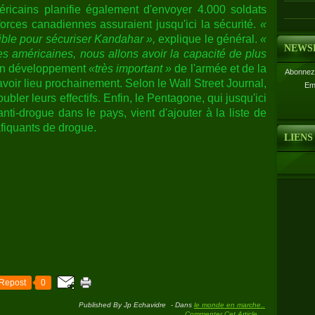
icains planifie également d'envoyer 4.000 soldats
orces canadiennes assuraient jusqu'ici la sécurité.
«
sible pour sécuriser Kandahar »,
explique le général.
«
NEWS
es américaines, nous allons avoir la capacité de plus
n développement
«très important »
de l'armée et de la
Abonnez-
voir lieu prochainement. Selon le Wall Street Journal,
Em
ubler leurs effectifs. Enfin, le Pentagone, qui jusqu'ici
 anti-drogue dans le pays, vient d'ajouter à la liste de
rafiquants de drogue.
LIENS
Repost
0
Published By Jp Echavidre
-
Dans
le monde en marche..
Commenter Cet Article
…