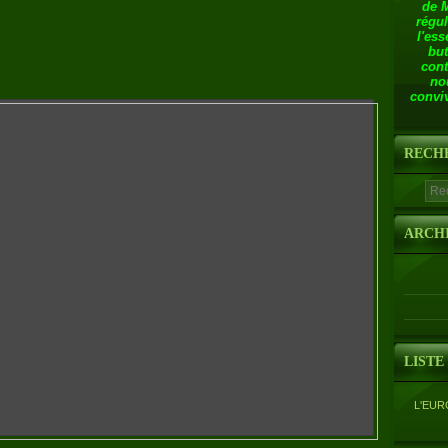
de 
régul
l'ess
but
cont
no
conviv
RECH
ARCH
LISTE
L'EUR