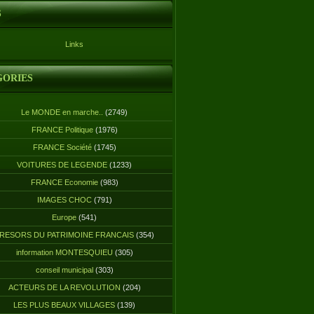
S
Links
GORIES
Le MONDE en marche..
(2749)
FRANCE Politique
(1976)
FRANCE Société
(1745)
VOITURES DE LEGENDE
(1233)
FRANCE Economie
(983)
IMAGES CHOC
(791)
Europe
(541)
RESORS DU PATRIMOINE FRANCAIS
(354)
information MONTESQUIEU
(305)
conseil municipal
(303)
ACTEURS DE LA REVOLUTION
(204)
LES PLUS BEAUX VILLAGES
(139)