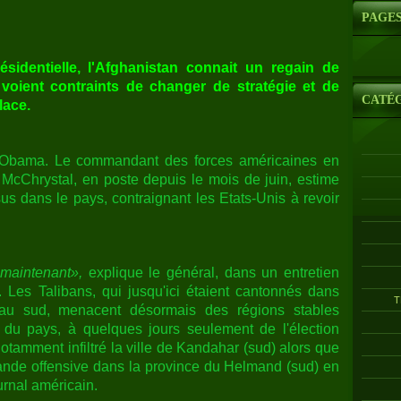
PAGE
ésidentielle, l'Afghanistan connait un regain de
 voient contraints de changer de stratégie et de
CATÉ
lace.
n Obama. Le commandant des forces américaines en
 McChrystal, en poste depuis le mois de juin, estime
sus dans le pays, contraignant les Etats-Unis à revoir
 maintenant»,
explique le général, dans un entretien
 Les Talibans, qui jusqu'ici étaient cantonnés dans
T
 au sud, menacent désormais des régions stables
t du pays, à quelques jours seulement de l'élection
notamment infiltré la ville de Kandahar (sud) alors que
ande offensive dans la province du Helmand (sud) en
journal américain.