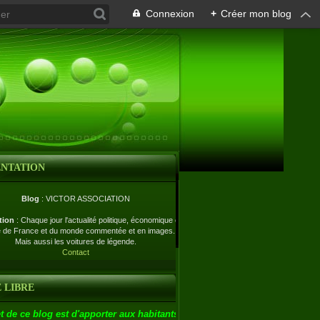
Connexion
+
Créer mon blog
ENTATION
Blog
: VICTOR ASSOCIATION
tion
: Chaque jour l'actualité politique, économique et
e de France et du monde commentée et en images.
Mais aussi les voitures de légende.
Contact
 LIBRE
t de ce blog est d'apporter aux habitants