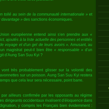
un tollé au sein de la communauté internationale »
et
r davantage »
des sanctions économiques.
'Union européenne entend ainsi s'en prendre aux
«
t, ajoutés à la liste actuelle des personnes et entités
n de voyage et d'un gel de leurs avoirs ».
Amusant, au
un magistrat peut-il bien être
« responsable »
d'un
agit d'Aung San Suu Kyi ?
 vont très probablement glisser sur la volonté des
avonnettes sur un poisson. Aung San Suu Kyi restera
emps que cela leur sera nécessaire, point barre.
c, par ailleurs confirmée par les opposants au régime
 les dirigeants occidentaux rivalisent d'éloquence dans
ndignation, y compris les Français bien évidemment :