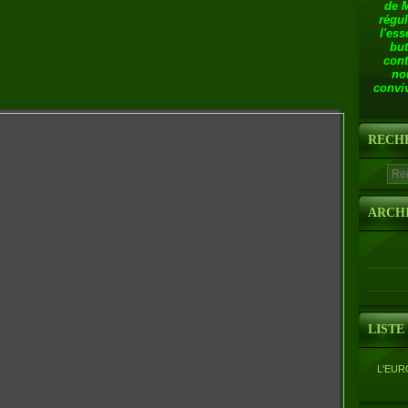
de 
régul
l'ess
but
cont
no
conviv
RECH
ARCH
LISTE
L'EUR