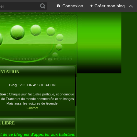
Connexion
+
Créer mon blog
ENTATION
Blog
: VICTOR ASSOCIATION
tion
: Chaque jour l'actualité politique, économique et
e de France et du monde commentée et en images.
Mais aussi les voitures de légende.
Contact
 LIBRE
t de ce blog est d'apporter aux habitants