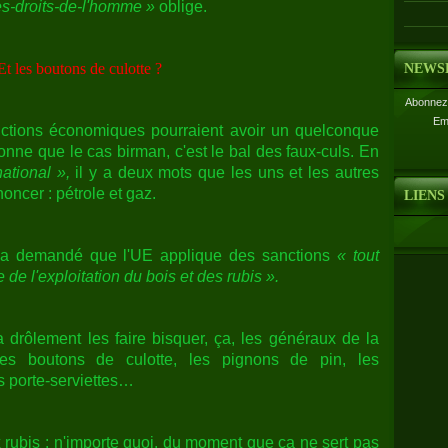
es-droits-de-l'homme »
oblige.
 Et les boutons de culotte ?
NEWS
Abonnez-
Em
tions économiques pourraient avoir un quelconque
onne que le cas birman, c'est le bal des faux-culs. En
national »,
il y a deux mots que les uns et les autres
oncer : pétrole et gaz.
LIENS
, a demandé que l'UE applique des sanctions
« tout
de l'exploitation du bois et des rubis ».
a drôlement les faire bisquer, ça, les généraux de la
 les boutons de culotte, les pignons de pin, les
s porte-serviettes…
x rubis : n'importe quoi, du moment que ça ne sert pas