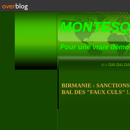
MONTESQ
Pour une vraie démoc
2500
2510
2520
2530
<<
<
2540
2541
254
BIRMANIE : SANCTIONS
BAL DES "FAUX CULS" !..