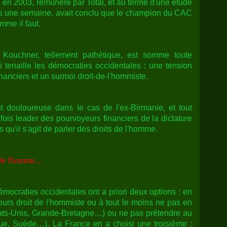
 en 2003, rémunéré par Total, et au terme d'une étude
ns une semaine, avait conclu que le champion du CAC
mme il faut.
 Kouchner, tellement pathétique, est somme toute
tenaille les démocraties occidentales : une tension
financiers et un surmoi droit-de-l'hommiste.
t douloureuse dans le cas de l'ex-Birmanie, et tout
 fois leader des pourvoyeurs financiers de la dictature
qu'il s'agit de parler des droits de l'homme.
ts de l'homme…
démocraties occidentales ont a priori deux options : en
ours droit de l'hommiste ou à tout le moins ne pas en
Etats-Unis, Grande-Bretagne…) ou ne pas prétendre au
ue, Suède…). La France en a choisi une troisième :