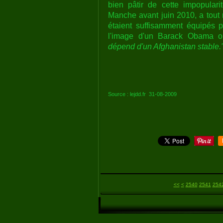
bien pâtir de cette impopularit
Manche avant juin 2010, a tout 
étaient suffisamment équipés p
l'image d'un Barack Obama o
dépend d'un Afghanistan stable.
Source : lejdd.fr 31-08-2009
2500
2510
2520
2530
<<
<
2540
2541
254