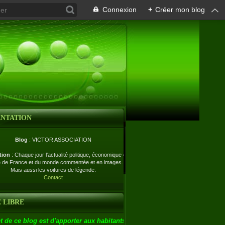
Connexion
+
Créer mon blog
ENTATION
Blog
: VICTOR ASSOCIATION
tion
: Chaque jour l'actualité politique, économique et
e de France et du monde commentée et en images.
Mais aussi les voitures de légende.
Contact
 LIBRE
t de ce blog est d'apporter aux habitants