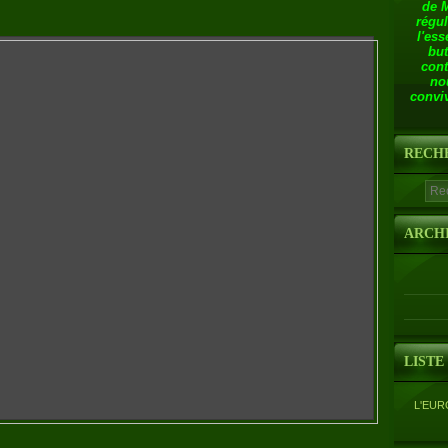
de 
régul
l'ess
but
cont
no
conviv
RECH
ARCH
LISTE
L'EUR