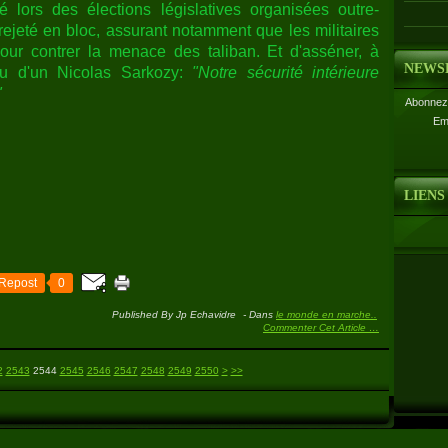
é lors des élections législatives organisées outre-
rejeté en bloc, assurant notamment que les militaires
our contrer la menace des taliban. Et d'asséner, à
NEWS
u d'un Nicolas Sarkozy:
"Notre sécurité intérieure
"
Abonnez-
Em
LIENS
Repost
0
Published By Jp Echavidre
-
Dans
le monde en marche..
Commenter Cet Article
…
2560
2570
2580
2590
2600
2700
2
2543
2544
2545
2546
2547
2548
2549
2550
>
>>