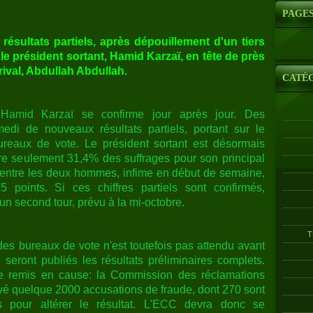
PAGE
ésultats partiels, après dépouillement d'un tiers
e président sortant, Hamid Karzaï, en tête de près
rival, Abdullah Abdullah.
CATÉ
 Hamid Karzaï se confirme jour après jour. Des
di de nouveaux résultats partiels, portant sur le
ureaux de vote. Le président sortant est désormais
re seulement 31,4% des suffrages pour son principal
rt entre les deux hommes, infime en début de semaine,
points. Si ces chiffres partiels sont confirmés,
 un second tour, prévu à la mi-octobre.
T
 des bureaux de vote n'est toutefois pas attendu avant
 seront publiés les résultats préliminaires complets.
tre remis en cause: la Commission des réclamations
evé quelque 2000 accusations de fraude, dont 270 sont
s pour altérer le résultat. L'ECC devra donc se