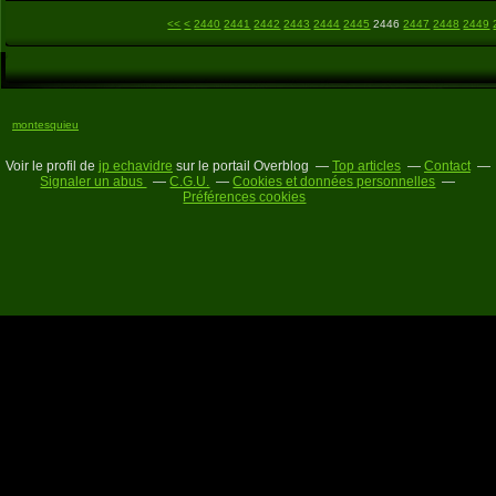
2400
2410
2420
2430
<<
<
2440
2441
2442
2443
2444
2445
2446
2447
2448
2449
montesquieu
Voir le profil de
jp echavidre
sur le portail Overblog
Top articles
Contact
Signaler un abus
C.G.U.
Cookies et données personnelles
Préférences cookies