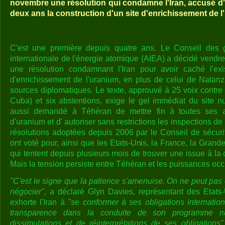
novembre une résolution qui condamne l'Iran, accusé d'
deux ans la construction d'un site d'enrichissement de l
C'est une première depuis quatre ans. Le Conseil des 
internationale de l'énergie atomique (AIEA) a décidé vendr
une résolution condamnant l'Iran pour avoir caché l'ex
d'enrichissement de l'uranium, en plus de celui de Natanz
sources diplomatiques. Le texte, approuvé à 25 voix contre
Cuba) et six abstentions, exige le gel immédiat du site nu
aussi demandé à Téhéran de mettre fin à toutes ses act
d'uranium et d' autoriser sans restrictions les inspections 
résolutions adoptées depuis 2006 par le Conseil de sécuri
ont voté pour, ainsi que les Etats-Unis, la France, la Grand
qui tentent depuis plusieurs mois de trouver une issue à la c
Mais la tension persiste entre Téhéran et les puissances occ
"C'est le signe que la patience s'amenuise. On ne peut pas
négocier",
a déclaré Glyn Davies, représentant des Etats-
exhorte l'Iran à
"se conformer à ses obligations internatio
transparence dans la conduite de son programme nu
dissimulations et de réinterprétations de ses obligations"