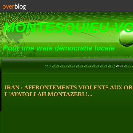
MONTESQUIEU-V
Pour une vraie démocratie locale
2400
2410
<<
<
2420
2421
2422
2423
2424
2425
2426
2427
2428
2429
IRAN : AFFRONTEMENTS VIOLENTS AUX OB
L'AYATOLLAH MONTAZERI !...