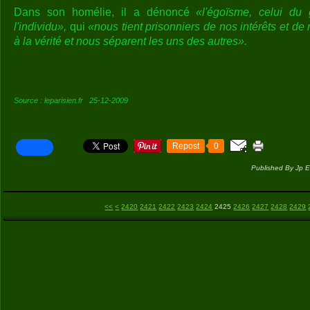
Dans son homélie, il a dénoncé
«l'égoïsme, celui d
l'individu»,
qui
«nous tient prisonniers de nos intérêts et de
à la vérité et nous séparent les uns des autres».
Source : leparisien.fr 25-12-2009
Repost
0
Published By Jp E
2400
2410
<<
<
2420
2421
2422
2423
2424
2425
2426
2427
2428
2429