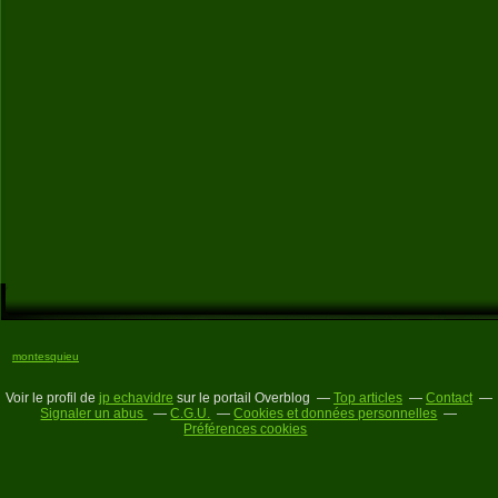
montesquieu
Voir le profil de
jp echavidre
sur le portail Overblog
Top articles
Contact
Signaler un abus
C.G.U.
Cookies et données personnelles
Préférences cookies