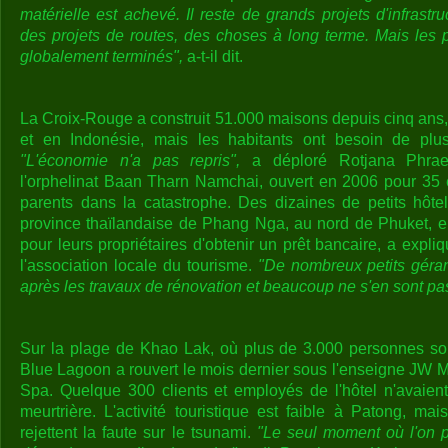
matérielle est achevé. Il reste de grands projets d'infrastr
des projets de routes, des choses à long terme. Mais les 
globalement terminés",
a-t-il dit.
La Croix-Rouge a construit 51.000 maisons depuis cinq ans,
et en Indonésie, mais les habitants ont besoin de plus
"L'économie n'a pas repris",
a déploré Rotjana Phraesr
l'orphelinat Baan Tharn Namchai, ouvert en 2006 pour 35 
parents dans la catastrophe. Des dizaines de petits hôte
province thaïlandaise de Phang Nga, au nord de Phuket, en 
pour leurs propriétaires d'obtenir un prêt bancaire, a expliq
l'association locale du tourisme.
"De nombreux petits géran
après les travaux de rénovation et beaucoup ne s'en sont pa
Sur la plage de Khao Lak, où plus de 3.000 personnes sont
Blue Lagoon a rouvert le mois dernier sous l'enseigne JW M
Spa. Quelque 300 clients et employés de l'hôtel n'avaien
meurtrière. L'activité touristique est faible à Patong, ma
rejettent la faute sur le tsunami.
"Le seul moment où l'on p