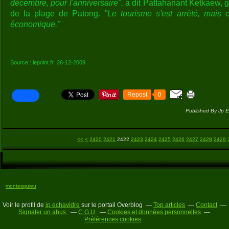
décembre, pour l'anniversaire",
a dit Pattahanant Ketkaew, 
de la plage de Patong.
"Le tourisme s'est arrêté, mais 
économique."
Source : lepoint.fr 26-12-2009
Repost
0
Published By Jp E
2400
2410
<<
<
2420
2421
2422
2423
2424
2425
2426
2427
2428
2429
montesquieu
Voir le profil de
jp echavidre
sur le portail Overblog
Top articles
Contact
Signaler un abus
C.G.U.
Cookies et données personnelles
Préférences cookies