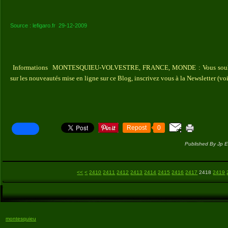
Source : lefigaro.fr 29-12-2009
Informations MONTESQUIEU-VOLVESTRE, FRANCE, MONDE : Vous souhaite
sur les nouveautés mise en ligne sur ce Blog, inscrivez vous à la Newsletter (vo
Repost
0
Published By Jp E
2400
<<
<
2410
2411
2412
2413
2414
2415
2416
2417
2418
2419
montesquieu