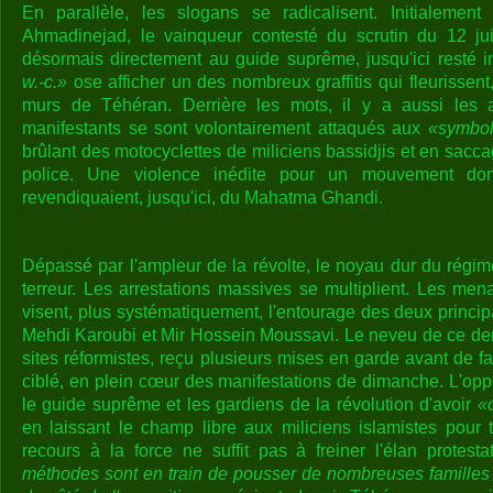
En parallèle, les slogans se radicalisent. Initialemen
Ahmadinejad, le vainqueur contesté du scrutin du 12 juin
désormais directement au guide suprême, jusqu'ici resté 
w.-c.»
ose afficher un des nombreux graffitis qui fleurissent,
murs de Téhéran. Derrière les mots, il y a aussi les 
manifestants se sont volontairement attaqués aux
«symbo
brûlant des motocyclettes de miliciens bassidjis et en sacc
police. Une violence inédite pour un mouvement dont
revendiquaient, jusqu'ici, du Mahatma Ghandi.
Dépassé par l'ampleur de la révolte, le noyau dur du régime 
terreur. Les arrestations massives se multiplient. Les men
visent, plus systématiquement, l'entourage des deux princ
Mehdi Karoubi et Mir Hossein Moussavi. Le neveu de ce dern
sites réformistes, reçu plusieurs mises en garde avant de fai
ciblé, en plein cœur des manifestations de dimanche. L'op
le guide suprême et les gardiens de la révolution d'avoir
«
en laissant le champ libre aux miliciens islamistes pour t
recours à la force ne suffit pas à freiner l'élan protesta
méthodes sont en train de pousser de nombreuses familles t