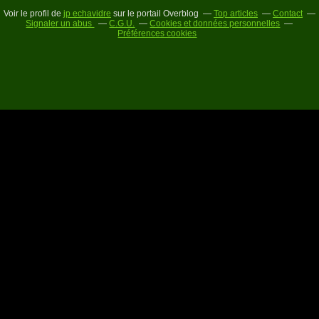
Voir le profil de
jp echavidre
sur le portail Overblog
Top articles
Contact
Signaler un abus
C.G.U.
Cookies et données personnelles
Préférences cookies