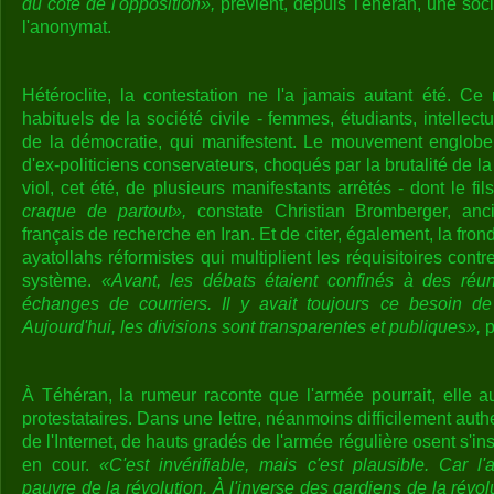
du côté de l'opposition»,
prévient, depuis Téhéran, une soci
l'anonymat.
Hétéroclite, la contestation ne l'a jamais autant été. Ce
habituels de la société civile - femmes, étudiants, intellect
de la démocratie, qui manifestent. Le mouvement englobe
d'ex-politiciens conservateurs, choqués par la brutalité de l
viol, cet été, de plusieurs manifestants arrêtés - dont le fi
craque de partout»,
constate Christian Bromberger, ancie
français de recherche en Iran. Et de citer, également, la fro
ayatollahs réformistes qui multiplient les réquisitoires cont
système.
«Avant, les débats étaient confinés à des réu
échanges de courriers. Il y avait toujours ce besoin d
Aujourd'hui, les divisions sont transparentes et publiques»,
p
À Téhéran, la rumeur raconte que l'armée pourrait, elle a
protestataires. Dans une lettre, néanmoins difficilement authent
de l'Internet, de hauts gradés de l'armée régulière osent s'in
en cour.
«C'est invérifiable, mais c'est plausible. Car l'
pauvre de la révolution. À l'inverse des gardiens de la révolu