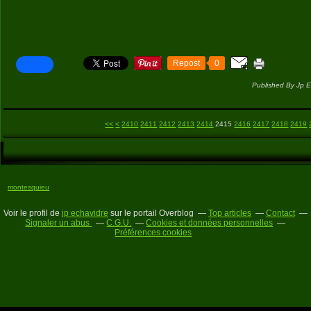
Repost
0
Published By Jp E
2400
<<
<
2410
2411
2412
2413
2414
2415
2416
2417
2418
2419
montesquieu
Voir le profil de
jp echavidre
sur le portail Overblog
Top articles
Contact
Signaler un abus
C.G.U.
Cookies et données personnelles
Préférences cookies