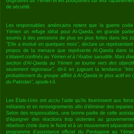
originaires du Yémen et les pourparlers sur leur rapatriemen
de sécurité.
Les responsables américains notent que la guerre civile 
Yémen un refuge idéal pour Al-Qaeda, en grande partie 
soumis à des pressions de plus en plus fortes dans les zo
"Elle a évolué en quelques mois",
déclare un représentant d
propos de la menace que représente Al-Qaeda dans la
s'étaient confinés au Yémen et à l'Arabie saoudite. Mais div
section d'Al-Qaeda au Yémen se tourne vers des objecti
seulement régionaux",
dit-il en jugeant la tendance
"trè
probablement du groupe affilié à Al-Qaeda le plus actif en 
du Pakistan",
ajoute-t-il.
Les États-Unis ont accru l'aide qu'ils fournissent aux for
militaires et en renseignements afin d'éliminer des repaire
Selon des responsables, une bonne partie de cette assista
d'épargner des réactions trop violentes au gouverneme
rébellion chiite dans le Nord et à un mouvement séparatiste
programme d'assistance officiel du Pentagone au Yém