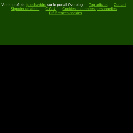
Voir le profil de
jp echavidre
sur le portail Overblog
Top articles
Contact
Signaler un abus
C.G.U.
Cookies et données personnelles
Préférences cookies