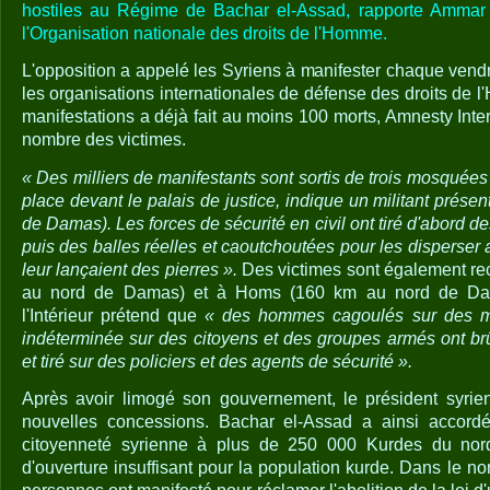
hostiles au Régime de Bachar el-Assad, rapporte Ammar 
l'Organisation nationale des droits de l'Homme.
L'opposition a appelé les Syriens à manifester chaque vendr
les organisations internationales de défense des droits de 
manifestations a déjà fait au moins 100 morts, Amnesty Intern
nombre des victimes.
« Des milliers de manifestants sont sortis de trois mosquées
place devant le palais de justice, indique un militant prés
de Damas). Les forces de sécurité en civil ont tiré d'abord
puis des balles réelles et caoutchoutées pour les disperser 
leur lançaient des pierres ».
Des victimes sont également r
au nord de Damas) et à Homs (160 km au nord de Dam
l'Intérieur prétend que
« des hommes cagoulés sur des mo
indéterminée sur des citoyens et des groupes armés ont brû
et tiré sur des policiers et des agents de sécurité ».
Après avoir limogé son gouvernement, le président syrie
nouvelles concessions. Bachar el-Assad a ainsi accordé 
citoyenneté syrienne à plus de 250 000 Kurdes du nor
d'ouverture insuffisant pour la population kurde. Dans le n