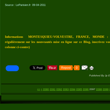
Source : LeParisien.fr 09-04-2011
Informations MONTESQUIEU-VOLVESTRE, FRANCE, MONDE : Vou
régulièrement sur les nouveautés mise en ligne sur ce Blog, inscrivez vo
colonne ci-contre)
Repost
0
Published By Jp E
2000
2010
2020
2030
2040
2050
2060
2070
2080
<<
<
2090
2091
2092
2093
2094
2095
2096
2097
2098
2099