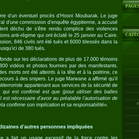
PAGE
erre d'un éventuel procès d'Hosni Moubarak. Le juge
al d'une commission d'enquête égyptienne, a accusé
ident déchu de s'être rendu complice des violences
CATÉ
ions anti-régime qui ont éclaté le 25 janvier au Caire.
sion, 846 civils ont été tués et 6000 blessés dans la
 jusqu'ici de 380 tués.
fonde sur les déclarations de plus de 17.000 témoins
800 vidéos et photos fournies par des manifestants.
es morts ont été atteints à la tête et à la poitrine, ce
ecours à des snipers. Le juge Marwane a affirmé qu'il
titerroriste appartenant aux services de la sécurité de
 qui est confirmé est que (pour utiliser des balles
il est nécessaire d'avoir au préalable l'autorisation de
la confirme son implication et sa responsabilité».
T
 dizaines d’autres personnes impliquées
ce a fait un usage excessif de la force contre les