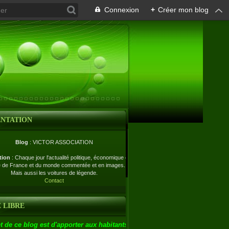
Connexion
+
Créer mon blog
ENTATION
Blog
: VICTOR ASSOCIATION
tion
: Chaque jour l'actualité politique, économique et
e de France et du monde commentée et en images.
Mais aussi les voitures de légende.
Contact
 LIBRE
t de ce blog est d'apporter aux habitants