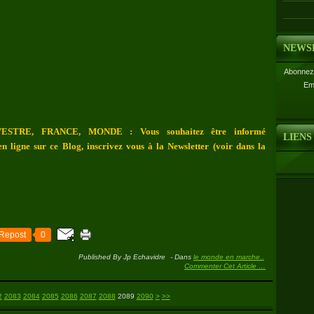
NEWS
Abonnez-
Em
ESTRE, FRANCE, MONDE : Vous souhaitez être informé
LIENS
n ligne sur ce Blog, inscrivez vous à la Newsletter (voir dans la
Repost
0
Published By Jp Echavidre
-
Dans
le monde en marche..
Commenter Cet Article
…
2100
2200
2300
2400
2500
2600
2700
2
2083
2084
2085
2086
2087
2088
2089
2090
>
>>