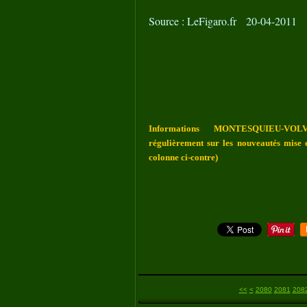
Source : LeFigaro.fr 20-04-2011
Informations MONTESQUIEU-VOLV
régulièrement sur les nouveautés mise e
colonne ci-contre)
2000
2010
2020
2030
2040
2050
2060
2070
<<
<
2080
2081
208