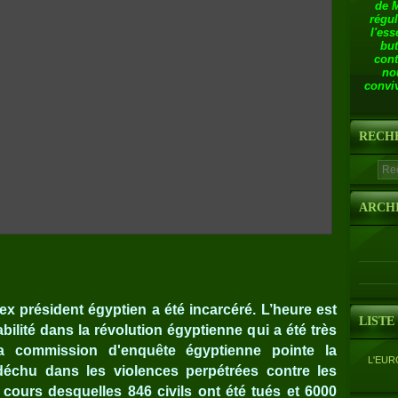
de 
régul
l'ess
but
cont
no
conviv
RECH
ARCH
ex président égyptien a été incarcéré. L’heure est
LISTE
ilité dans la révolution égyptienne qui a été très
la commission d'enquête égyptienne pointe la
L'EUR
déchu dans les violences perpétrées contre les
 cours desquelles 846 civils ont été tués et 6000