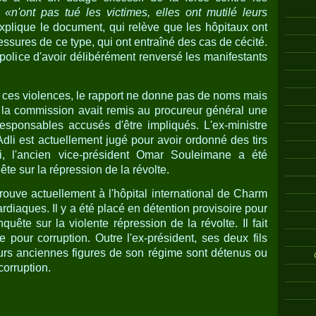
s
«n'ont pas tué les victimes, elles ont mutilé leurs
plique le document, qui relève que les hôpitaux ont
essures de ce type, qui ont entraîné des cas de cécité.
police d'avoir délibérément renversé les manifestants
ces violences, le rapport ne donne pas de noms mais
la commission avait remis au procureur général une
esponsables accusés d'être impliqués. L'ex-ministre
-Adli est actuellement jugé pour avoir ordonné des tirs
i, l'ancien vice-président Omar Souleimane a été
ête sur la répression de la révolte.
rouve actuellement à l'hôpital international de Charm
diaques. Il y a été placé en détention provisoire pour
uête sur la violente répression de la révolte. Il fait
e pour corruption. Outre l'ex-président, ses deux fils
urs anciennes figures de son régime sont détenus ou
corruption.