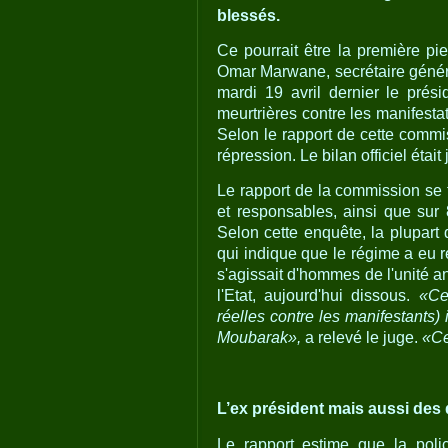
blessés.
Ce pourrait être la première pi
Omar Marwane, secrétaire génér
mardi 19 avril dernier le prés
meurtrières contre les manifestat
Selon le rapport de cette commis
répression. Le bilan officiel était
Le rapport de la commission se 
et responsables, ainsi que sur 
Selon cette enquête, la plupart d
qui indique que le régime a eu r
s'agissait d'hommes de l'unité an
l'Etat, aujourd'hui dissous.
«Ce
réelles contre les manifestants) 
Moubarak»,
a relevé le juge.
«Ce
L’ex président mais aussi des
Le rapport estime que la poli