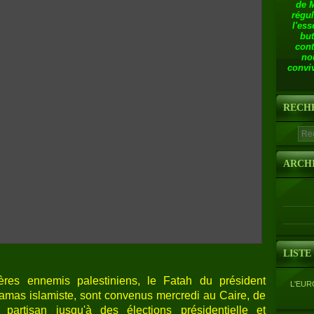
de 
régul
l'ess
but
cont
no
conviv
RECH
ARCH
LISTE
rères ennemis palestiniens, le Fatah du président
L'EUR
mas islamiste, sont convenus mercredi au Caire, de
artisan jusqu'à des élections présidentielle et