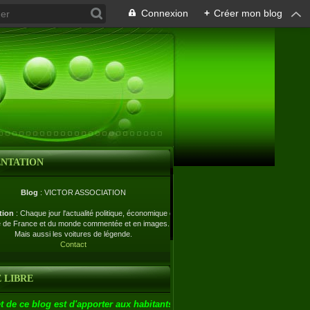
Connexion
+
Créer mon blog
ENTATION
Blog
: VICTOR ASSOCIATION
tion
: Chaque jour l'actualité politique, économique et
e de France et du monde commentée et en images.
Mais aussi les voitures de légende.
Contact
 LIBRE
t de ce blog est d'apporter aux habitants