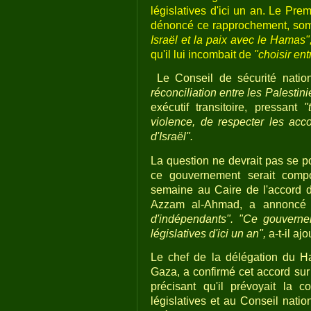
législatives d'ici un an. Le Pre
dénoncé ce rapprochement, s
Israël et la paix avec le Hamas"
qu'il lui incombait de
"
choisir ent
Le Conseil de sécurité natio
réconciliation entre les Palestini
exécutif transitoire, pressant
"
violence, de respecter les acco
d'Israël".
La question ne devrait pas se po
ce gouvernement serait compo
semaine au Caire de l'accord de
Azzam al-Ahmad, a annoncé 
d'indépendants".
"Ce gouvernem
législatives d'ici un an",
a-t-il ajo
Le chef de la délégation du 
Gaza, a confirmé cet accord s
précisant qu'il prévoyait la c
législatives et au Conseil nati