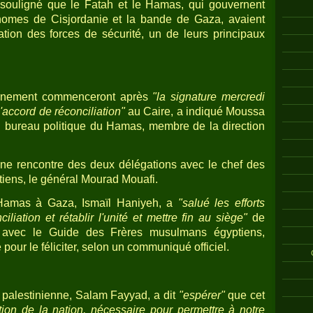
 a souligné que le Fatah et le Hamas, qui gouvernent
nomes de Cisjordanie et la bande de Gaza, avaient
cation des forces de sécurité, un de leurs principaux
vernement commenceront après
"la signature mercredi
'accord de réconciliation"
au Caire, a indiqué Moussa
bureau politique du Hamas, membre de la direction
ne rencontre des deux délégations avec le chef des
iens, le général Mourad Mouafi.
Hamas à Gaza, Ismaïl Haniyeh, a
"salué les efforts
iliation et rétablir l'unité et mettre fin au siège"
de
 avec le Guide des Frères musulmans égyptiens,
our le féliciter, selon un communiqué officiel.
é palestinienne, Salam Fayyad, a dit
"espérer"
que cet
ation de la nation, nécessaire pour permettre à notre