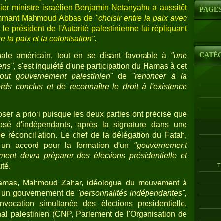
mier ministre israélien Benjamin Netanyahu a aussitôt
PAGE
ommant Mahmoud Abbas de
"choisir entre la paix avec
,
le président de l'Autorité palestinienne lui répliquant
re la paix et la colonisation".
CATÉ
nale américain, tout en se disant favorable à
"une
ens",
s'est inquiété d'une participation du Hamas à cet
tout gouvernement palestinien"
de
"renoncer à la
rds conclus et de reconnaître le droit à l'existence
ser a priori puisque les deux parties ont précisé que
sé d'indépendants, après la signature dans une
 réconciliation. Le chef de la délégation du Fatah,
un accord pour la formation d'un
"gouvernement
ent devra préparer des élections présidentielle et
uté.
T
Hamas, Mahmoud Zahar, idéologue du mouvement à
ur un gouvernement de
"personnalités indépendantes",
onvocation simultanée des élections présidentielle,
onal palestinien (CNP, Parlement de l'Organisation de