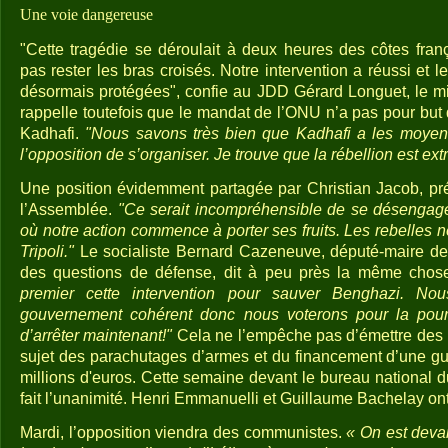
Une voie dangereuse
"Cette tragédie se déroulait à deux heures des côtes fra
pas rester les bras croisés. Notre intervention a réussi et l
désormais protégées", confie au JDD Gérard Longuet, le mi
rappelle toutefois que le mandat de l’ONU n’a pas pour but
Kadhafi.
"Nous savons très bien que Kadhafi a les moyens 
l’opposition de s’organiser. Je trouve que la rébellion est 
Une position évidemment partagée par Christian Jacob, p
l’Assemblée.
"Ce serait incompréhensible de se désengag
où notre action commence à porter ses fruits. Les rebelles 
Tripoli."
Le socialiste Bernard Cazeneuve, député-maire de 
des questions de défense, dit à peu près la même cho
premier cette intervention pour sauver Benghazi. N
gouvernement cohérent donc nous voterons pour la pours
d’arrêter maintenant!"
Cela ne l’empêche pas d’émettre des
sujet des parachutages d’armes et du financement d’une gu
millions d'euros. Cette semaine devant le bureau national
fait l’unanimité. Henri Emmanuelli et Guillaume Bachelay ont
Mardi, l’opposition viendra des communistes.
« On est deva