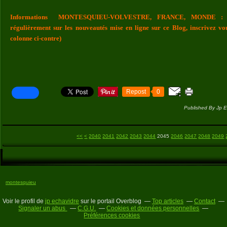
Informations MONTESQUIEU-VOLVESTRE, FRANCE, MONDE : Vou
régulièrement sur les nouveautés mise en ligne sur ce Blog, inscrivez vo
colonne ci-contre)
Repost
0
Published By Jp E
2000
2010
2020
2030
<<
<
2040
2041
2042
2043
2044
2045
2046
2047
2048
2049
montesquieu
Voir le profil de
jp echavidre
sur le portail Overblog
Top articles
Contact
Signaler un abus
C.G.U.
Cookies et données personnelles
Préférences cookies