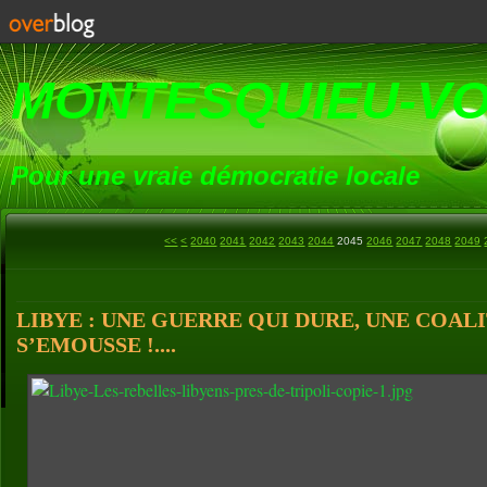
MONTESQUIEU-V
Pour une vraie démocratie locale
2000
2010
2020
2030
<<
<
2040
2041
2042
2043
2044
2045
2046
2047
2048
2049
LIBYE : UNE GUERRE QUI DURE, UNE COAL
S’EMOUSSE !....