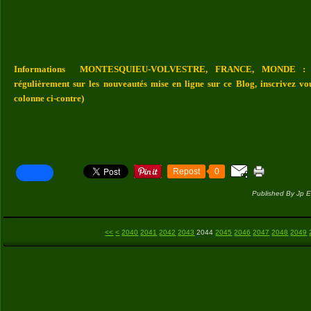
Informations MONTESQUIEU-VOLVESTRE, FRANCE, MONDE : Vou
régulièrement sur les nouveautés mise en ligne sur ce Blog, inscrivez vo
colonne ci-contre)
Repost
0
Published By Jp E
2000
2010
2020
2030
<<
<
2040
2041
2042
2043
2044
2045
2046
2047
2048
2049