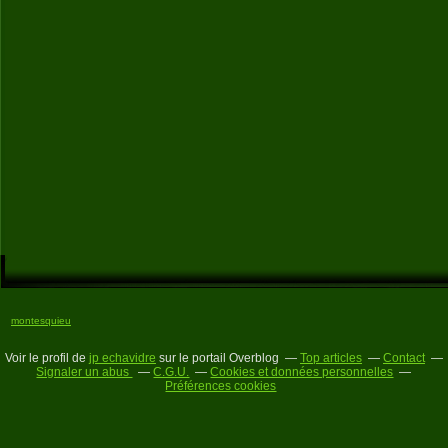
montesquieu
Voir le profil de
jp echavidre
sur le portail Overblog
Top articles
Contact
Signaler un abus
C.G.U.
Cookies et données personnelles
Préférences cookies