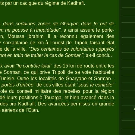
ts par un cacique du régime de Kadhafi.
s dans certaines zones de Gharyan dans le but de
ien ne pousse à l'inquiétude",
a ainsi assuré le porte-
en, Moussa Ibrahim. Il a reconnu également des
oixantaine de km à l'ouest de Tripoli, faisant état
e de la ville
. "Des centaines de volontaires appuyés
nt en train de traiter le cas de Sorman",
a-t-il conclu.
ux avoir
"le contrôle total"
des 15 km de route entre les
e Sorman, ce qui prive Tripoli de sa voie habituelle
unisie. Outre les localités de Gharyane et Sorman -
s portes d'entrée"
de ces villes étant
"sous le contrôle"
role du conseil militaire des rebelles pour la région
idé leurs positions à Touarga, et bien avancé dans la
ef des pro Kadhafi. Des avancées permises en grande
aériens de l'Otan.