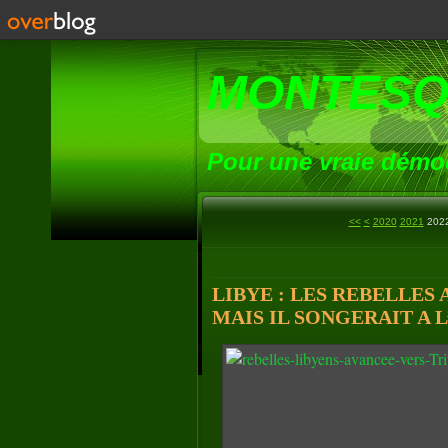
MONTESQ
Pour une vraie démoc
2000
2010
<<
<
2020
2021
202
LIBYE : LES REBELLES
MAIS IL SONGERAIT A L’E