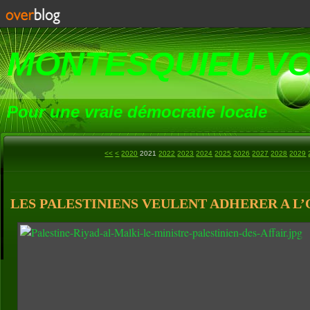
MONTESQUIEU-V
Pour une vraie démocratie locale
2000
2010
<<
<
2020
2021
2022
2023
2024
2025
2026
2027
2028
2029
LES PALESTINIENS VEULENT ADHERER A L