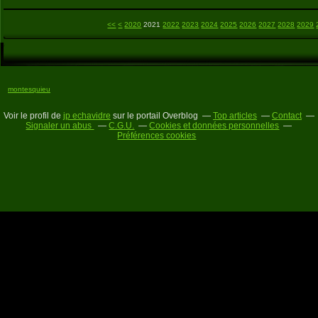
2000
2010
<<
<
2020
2021
2022
2023
2024
2025
2026
2027
2028
2029
montesquieu
Voir le profil de
jp echavidre
sur le portail Overblog
Top articles
Contact
Signaler un abus
C.G.U.
Cookies et données personnelles
Préférences cookies