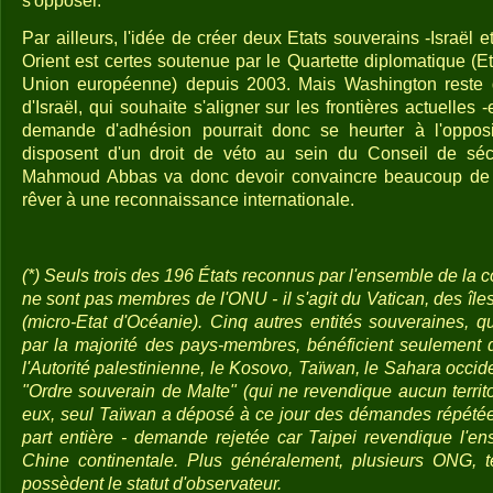
s'opposer.
Par ailleurs, l'idée de créer deux Etats souverains -Israël e
Orient est certes soutenue par le Quartette diplomatique (
Union européenne) depuis 2003. Mais Washington reste 
d'Israël, qui souhaite s'aligner sur les frontières actuelles
demande d'adhésion pourrait donc se heurter à l'opposi
disposent d'un droit de véto au sein du Conseil de séc
Mahmoud Abbas va donc devoir convaincre beaucoup de
rêver à une reconnaissance internationale.
(*) Seuls trois des 196 États reconnus par l'ensemble de la
ne sont pas membres de l'ONU - il s'agit du Vatican, des îles
(micro-Etat d'Océanie). Cinq autres entités souveraines, 
par la majorité des pays-membres, bénéficient seulement d'
l'Autorité palestinienne, le Kosovo, Taïwan, le Sahara occid
"Ordre souverain de Malte" (qui ne revendique aucun territ
eux, seul Taïwan a déposé à ce jour des démandes répété
part entière - demande rejetée car Taipei revendique l'ens
Chine continentale. Plus généralement, plusieurs ONG, t
possèdent le statut d'observateur.