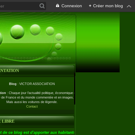
Connexion
+
Créer mon blog
ENTATION
Blog
: VICTOR ASSOCIATION
tion
: Chaque jour l'actualité politique, économique et
e de France et du monde commentée et en images.
Mais aussi les voitures de légende.
Contact
 LIBRE
t de ce blog est d'apporter aux habitants