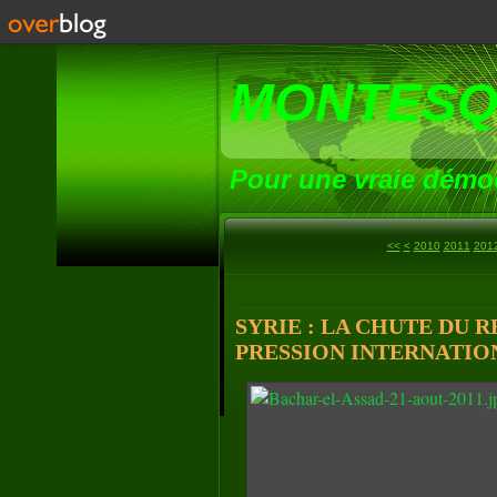
MONTESQ
Pour une vraie démoc
2000
<<
<
2010
2011
201
SYRIE : LA CHUTE DU
PRESSION INTERNATION