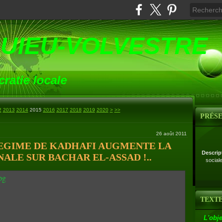
UIEU-VOLVESTRE
ratie locale
2030
2040
2050
2060
2070
2080
2090
2100
2200
2300
2400
2500
2600
2700
2
2013
2014
2015
2016
2017
2018
2019
2020
>
>>
PRÉS
26 août 2011
 REGIME DE KADHAFI AUGMENTE LA
Descrip
ALE SUR BACHAR EL-ASSAD !..
social
TEXTE
L'obje