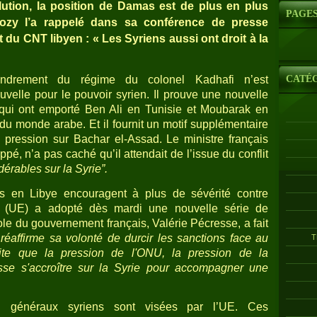
lution, la position de Damas est de plus en plus
PAGE
arkozy l’a rappelé dans sa conférence de presse
du CNT libyen : « Les Syriens aussi ont droit à la
CATÉ
fondrement du régime du colonel Kadhafi n’est
elle pour le pouvoir syrien. Il prouve une nouvelle
s qui ont emporté Ben Ali en Tunisie et Moubarak en
du monde arabe. Et il fournit un motif supplémentaire
 pression sur Bachar el-Assad. Le ministre français
ppé, n’a pas caché qu’il attendait de l’issue du conflit
rables sur la Syrie”.
és en Libye encouragent à plus de sévérité contre
 (UE) a adopté dès mardi une nouvelle série de
role du gouvernement français, Valérie Pécresse, a fait
 réaffirme sa volonté de durcir les sanctions face au
T
haite que la pression de l'ONU, la pression de la
sse s'accroître sur la Syrie pour accompagner une
q généraux syriens sont visées par l’UE. Ces