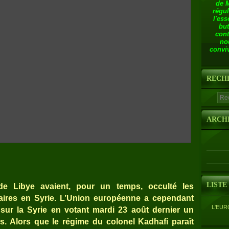
de 
régul
l'ess
but
cont
no
conviv
RECH
ARCH
LISTE
e Libye avaient, pour un temps, occulté les
litaires en Syrie. L’Union européenne a cependant
L'EUR
sur la Syrie en votant mardi 23 août dernier un
. Alors que le régime du colonel Kadhafi paraît