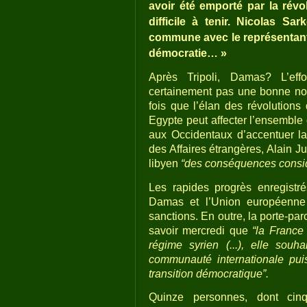
avoir été emporté par la révo
difficile à tenir. Nicolas S
commune avec le représentant 
démocratie… »
Après Tripoli, Damas? L’ef
certainement pas une bonne nouv
fois que l’élan des révolution
Egypte peut affecter l’ensemble 
aux Occidentaux d’accentuer la
des Affaires étrangères, Alain Ju
libyen
“des conséquences considé
Les rapides progrès enregistr
Damas et l’Union européenne
sanctions. En outre, la porte-pa
savoir mercredi que
“la France
régime syrien (...), elle sou
communauté internationale pui
transition démocratique”.
Quinze personnes, dont cin