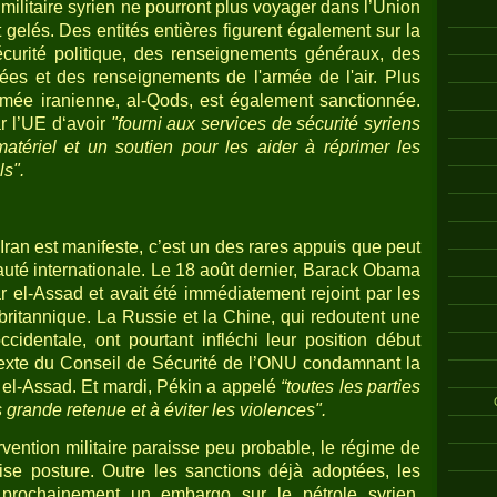
ilitaire syrien ne pourront plus voyager dans l’Union
 gelés. Des entités entières figurent également sur la
sécurité politique, des renseignements généraux, des
es et des renseignements de l'armée de l'air. Plus
’armée iranienne, al-Qods, est également sanctionnée.
r l’UE d‘avoir
"fourni aux services de sécurité syriens
atériel et un soutien pour les aider à réprimer les
ls".
 l’Iran est manifeste, c’est un des rares appuis que peut
té internationale. Le 18 août dernier, Barack Obama
r el-Assad et avait été immédiatement rejoint par les
 britannique. La Russie et la Chine, qui redoutent une
occidentale, ont pourtant infléchi leur position début
texte du Conseil de Sécurité de l’ONU condamnant la
el-Assad. Et mardi, Pékin a appelé
“toutes les parties
s grande retenue et à éviter les violences".
vention militaire paraisse peu probable, le régime de
se posture. Outre les sanctions déjà adoptées, les
 prochainement un embargo sur le pétrole syrien.