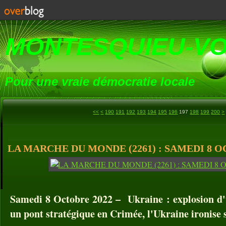
MONTESQUIEU-V
Pour une vraie démocratie locale
100
110
120
130
140
150
160
170
180
3
4
5
6
7
8
9
1
1
1
1
1
1
1
1
1
1
2
2
2
2
2
2
2
2
<<
<
190
191
192
193
194
195
196
197
198
199
200
>
LA MARCHE DU MONDE (2261) : SAMEDI 8 O
Samedi 8 Octobre 2022 – Ukraine : explosion d'u
un pont stratégique en Crimée, l'Ukraine ironise