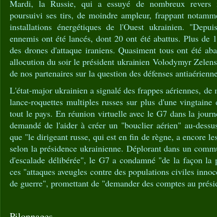
Mardi, la Russie, qui a essuyé de nombreux revers m
poursuivi ses tirs, de moindre ampleur, frappant notamme
installations énergétiques de l'Ouest ukrainien. "Depu
ennemis ont été lancés, dont 20 ont été abattus. Plus de 
des drones d'attaque iraniens. Quasiment tous ont été aba
allocution du soir le président ukrainien Volodymyr Zelens
de nos partenaires sur la question des défenses antiaérienne
L'état-major ukrainien a signalé des frappes aériennes, de m
lance-roquettes multiples russes sur plus d'une vingtaine 
tout le pays. En réunion virtuelle avec le G7 dans la jour
demandé de l'aider à créer un "bouclier aérien" au-dessu
que "le dirigeant russe, qui est en fin de règne, a encore l
selon la présidence ukrainienne. Déplorant dans un commu
d'escalade délibérée", le G7 a condamné "de la façon la 
ces "attaques aveugles contre des populations civiles inno
de guerre", promettant de "demander des comptes au prési
Pilonnages