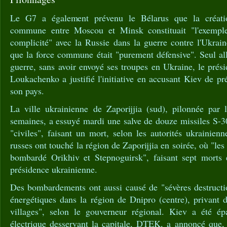
Le G7 a également prévenu le Bélarus que la créatio
commune entre Moscou et Minsk constituait "l'exemple
complicité" avec la Russie dans la guerre contre l'Ukrai
que la force commune était "purement défensive". Seul al
guerre, sans avoir envoyé ses troupes en Ukraine, le prés
Loukachenko a justifié l'initiative en accusant Kiev de pr
son pays.
La ville ukrainienne de Zaporijjia (sud), pilonnée par 
semaines, a essuyé mardi une salve de douze missiles S-30
"civiles", faisant un mort, selon les autorités ukrainien
russes ont touché la région de Zaporijjia en soirée, où "les t
bombardé Orikhiv et Stepnoguirsk", faisant sept morts e
présidence ukrainienne.
Des bombardements ont aussi causé de "sévères destructio
énergétiques dans la région de Dnipro (centre), privant
villages", selon le gouverneur régional. Kiev a été ép
électrique desservant la capitale, DTEK, a annoncé que, 