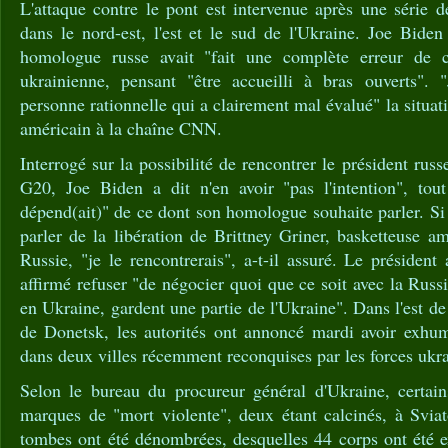
L'attaque contre le pont est intervenue après une série de
dans le nord-est, l'est et le sud de l'Ukraine. Joe Bide
homologue russe avait "fait une complète erreur de ca
ukrainienne, pensant "être accueilli à bras ouverts". 
personne rationnelle qui a clairement mal évalué" la situati
américain à la chaîne CNN.
Interrogé sur la possibilité de rencontrer le président ru
G20, Joe Biden a dit n'en avoir "pas l'intention", tou
dépend(ait)" de ce dont son homologue souhaite parler. Si
parler de la libération de Brittney Griner, basketteuse 
Russie, "je le rencontrerais", a-t-il assuré. Le présiden
affirmé refuser "de négocier quoi que ce soit avec la Russie 
en Ukraine, gardent une partie de l'Ukraine". Dans l'est de
de Donetsk, les autorités ont annoncé mardi avoir exhum
dans deux villes récemment reconquises par les forces ukr
Selon le bureau du procureur général d'Ukraine, certain
marques de "mort violente", deux étant calcinés, à Svi
tombes ont été dénombrées, desquelles 44 corps ont été 