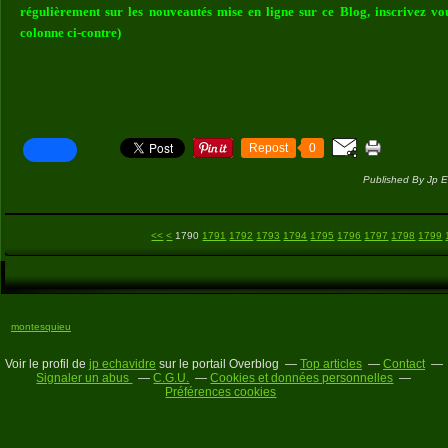
régulièrement sur les nouveautés mise en ligne sur ce Blog, inscrivez vo
colonne ci-contre)
Repost
0
Published By Jp E
1700
1710
1720
1730
1740
1750
1760
1770
1780
<<
<
1790
1791
1792
1793
1794
1795
1796
1797
1798
1799
montesquieu
Voir le profil de
jp echavidre
sur le portail Overblog
Top articles
Contact
Signaler un abus
C.G.U.
Cookies et données personnelles
Préférences cookies