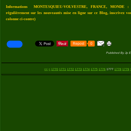
Informations MONTESQUIEU-VOLVESTRE, FRANCE, MONDE : Vou
régulièrement sur les nouveautés mise en ligne sur ce Blog, inscrivez vo
colonne ci-contre)
Repost
0
Published By Jp E
1700
1710
1720
1730
1740
1750
1760
<<
<
1770
1771
1772
1773
1774
1775
1776
1777
1778
1779