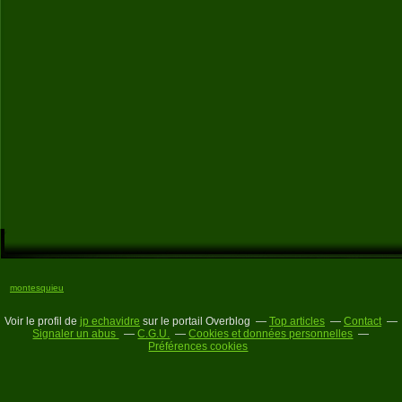
montesquieu
Voir le profil de
jp echavidre
sur le portail Overblog
Top articles
Contact
Signaler un abus
C.G.U.
Cookies et données personnelles
Préférences cookies