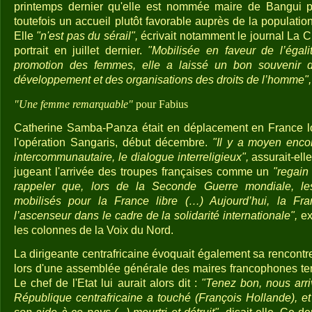
printemps dernier qu'elle est nommée maire de Bangui par
toutefois un accueil plutôt favorable auprès de la populatio
Elle
"n'est pas du sérail",
écrivait notamment le journal La Cr
portrait en juillet dernier.
"Mobilisée en faveur de l’égali
promotion des femmes, elle a laissé un bon souvenir
développement et des organisations des droits de l’homme",
"Une femme remarquable"
pour Fabius
Catherine Samba-Panza était en déplacement en France l
l'opération Sangaris, début décembre.
"Il y a moyen encor
intercommunautaire, le dialogue interreligieux",
assurait-ell
jugeant l'arrivée des troupes françaises comme un
"regain 
rappeler que, lors de la Seconde Guerre mondiale, les
mobilisés pour la France libre (…) Aujourd’hui, la Fr
l’ascenseur dans le cadre de la solidarité internationale",
ex
les colonnes de la Voix du Nord.
La dirigeante centrafricaine évoquait également sa rencont
lors d'une assemblée générale des maires francophones te
Le chef de l'Etat lui aurait alors dit :
"Tenez bon, nous arri
République centrafricaine a touché (François Hollande), et 