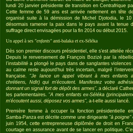
lundi 20 janvier présidente de transition en Centrafrique pa
Cette femme de 59 ans est arrivée nettement en tête de
organisé suite à la démission de Michel Djotodia, le 10 j
désormais ramener la paix dans le pays avant la tenue d
suffrage direct envisagées pour la fin 2014 ou début 2015.
Un appel à ses
"enfants"
anti-balaka et ex-Séléka
Dès son premier discours présidentiel, elle s'est attelée réco
Depuis le renversement de François Bozizé par la rébell
l'instabilité a plongé le pays dans de sanglantes violences i
au calme reste aujourd'hui très incertain, malgré l'interv
française.
"Je lance un appel vibrant à mes enfants ant
chrétiens, Ndlr) qui m'écoutent. Manifestez votre adhé
donnant un signal fort de dépôt des armes",
a déclaré Cathe
les parlementaires.
"A mes enfants ex-Séléka (principalem
m'écoutent aussi, déposez vos armes",
a-t-elle aussi lancé.
Première femme à occuper la fonction présidentielle en
Samba-Panza est décrite comme une dirigeante
"à poigne"
juin 1954, cette entrepreneuse diplômée de droit en Fran
courtage en assurance avant de se lancer en politique. C'e