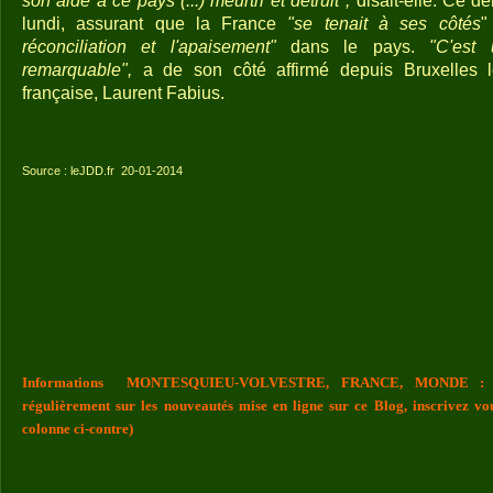
son aide à ce pays (...) meurtri et détruit",
disait-elle. Ce de
lundi, assurant que la France
"se tenait à ses côtés
"
réconciliation et l'apaisement"
dans le pays.
"C'est
remarquable",
a de son côté affirmé depuis Bruxelles l
française, Laurent Fabius.
Source : leJDD.fr
20-01-2014
Informations MONTESQUIEU-VOLVESTRE, FRANCE, MONDE : Vou
régulièrement sur les nouveautés mise en ligne sur ce Blog, inscrivez vo
colonne ci-contre)