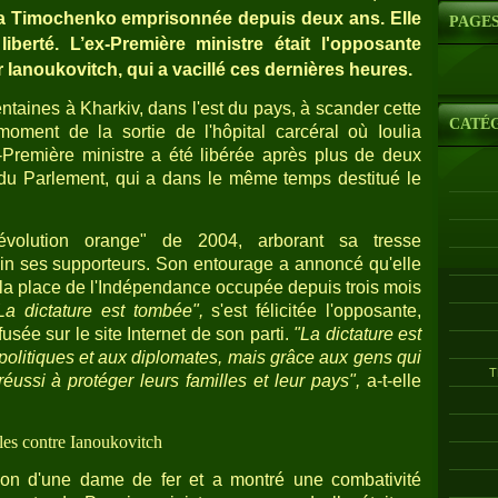
lia Timochenko emprisonnée depuis deux ans. Elle
PAGE
berté. L’ex-Première ministre était l'opposante
Ianoukovitch, qui a vacillé ces dernières heures.
centaines à Kharkiv, dans l'est du pays, à scander cette
CATÉ
oment de la sortie de l'hôpital carcéral où Ioulia
-Première ministre a été libérée après plus de deux
e du Parlement, qui a dans le même temps destitué le
évolution orange" de 2004, arborant sa tresse
in ses supporteurs. Son entourage a annoncé qu'elle
, la place de l'Indépendance occupée depuis trois mois
La dictature est tombée",
s'est félicitée l'opposante,
usée sur le site Internet de son parti.
"La dictature est
litiques et aux diplomates, mais grâce aux gens qui
T
réussi à protéger leurs familles et leur pays",
a-t-elle
ules contre Ianoukovitch
tion d'une dame de fer et a montré une combativité