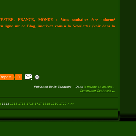
ESTRE, FRANCE, MONDE : Vous souhaitez être informé
n ligne sur ce Blog, inscrivez vous à la Newsletter (voir dans la
Repost
0
Published By Jp Echavidre
-
Dans
le monde en marche..
Commenter Cet Article
…
1730
1740
1750
1760
1770
1780
1790
1800
1900
2000
2100
2200
2300
2400
2500
2600
2700
2
1713
1714
1715
1716
1717
1718
1719
1720
>
>>