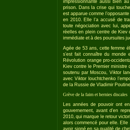
impressionnante aussi bien au
prison. Dans la crise qui touche
est apparue comme l'opposante l
en 2010. Elle l'a accusé de tra
toute négociation avec lui, appe
réelles en plein centre de Kiev 
immédiate et à des poursuites jud
Agée de 53 ans, cette femme é
s'est fait connaître du monde en
Révolution orange pro-occidenta
Kiev contre le Premier ministre 
soutenu par Moscou, Viktor Iano
avec Viktor Iouchtchenko l'emp
de la Russie de Vladimir Poutine
Grève de la faim et hernies discales
Les années de pouvoir ont ensu
gouvernement, avant d'en repre
2010, qui marque le retour victor
alors commencé pour elle. Elle
avoir signé en sa qualité de ch