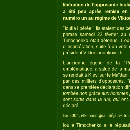
libération de l’opposante Iou
a été peu après remise en li
numéro un au régime de Viktor 
"Ioulia libérée!" Ils étaient des 
phrase samedi 22 février, au m
Timochenko était détenue. L'ex
d'incarcération, suite à un vot
président Viktor Ianoukovitch.
L'ancienne égérie de la "R
emblématique, a salué de la ma
se rendait à Kiev, sur le Maïdan
par des milliers d'opposants.
"
dans sa première déclaration diff
tombée non grâce aux hommes po
sont sortis dans la rue, qui ont 
déclaré.
En 2004, elle haranguait déjà les fo
Ioulia Timochenko a la réputa