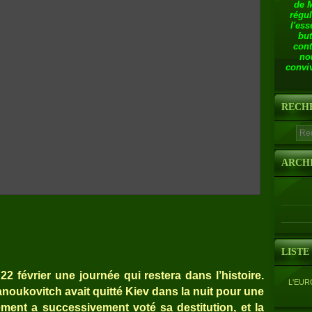
de 
régul
l'ess
but
cont
no
conviv
RECH
ARCH
LISTE
2 février une journée qui restera dans l’histoire.
L'EUR
anoukovitch avait quitté Kiev dans la nuit pour une
ement a successivement voté sa destitution, et la