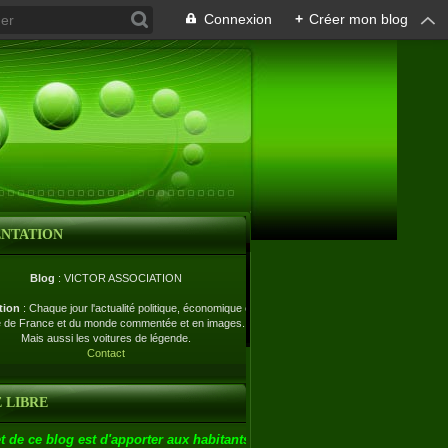
Connexion
+
Créer mon blog
ENTATION
Blog
: VICTOR ASSOCIATION
tion
: Chaque jour l'actualité politique, économique et
e de France et du monde commentée et en images.
Mais aussi les voitures de légende.
Contact
 LIBRE
t de ce blog est d'apporter aux habitants