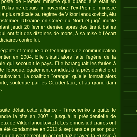
 poste de Premier ministre que quand elle était en
 l'Ukraine depuis fin novembre, l'ex-Premier ministre
a plus radicale au régime de Viktor Ianoukovitch, élu
nsformer l'Ukraine en Corée du Nord et jugé inutile
lant jeudi 20 février dernier, après des tirs à balles
qui ont fait des dizaines de morts, à sa mise à l'écart
iciaires contre lui.
légante et rompue aux techniques de communication
tier en 2004. Elle s'était alors faite l'égérie de la
le qui secouait le pays. Elle haranguait les foules à
de l'époque, également candidat à la présidentielle et
ukovitch. La coalition "orange" qu'elle formait alors
orte, soutenue par les Occidentaux, et au grand dam
.
ite défait cette alliance - Timochenko a quitté le
ndre la tête en 2007 - jusqu'à la présidentielle de
ieux de Viktor Ianoukovitch. Les ennuis judiciaires ont
 a été condamnée en 2011 à sept ans de prison pour
ef du gouvernement un accord gazier avec la Russie à