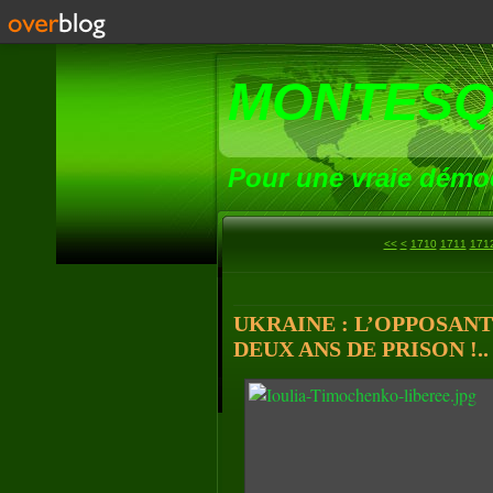
MONTESQ
Pour une vraie démoc
1700
<<
<
1710
1711
171
UKRAINE : L’OPPOSAN
DEUX ANS DE PRISON !..