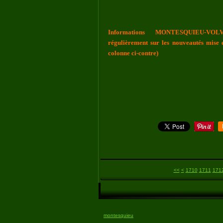
Informations MONTESQUIEU-VOLV
régulièrement sur les nouveautés mise e
colonne ci-contre)
1700
<<
<
1710
1711
171
montesquieu