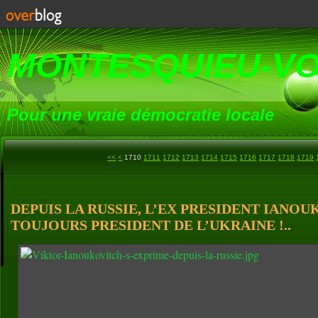
MONTESQUIEU-V
Pour une vraie démocratie locale
1700
<<
<
1710
1711
1712
1713
1714
1715
1716
1717
1718
1719
DEPUIS LA RUSSIE, L’EX PRESIDENT IANOU
TOUJOURS PRESIDENT DE L’UKRAINE !..