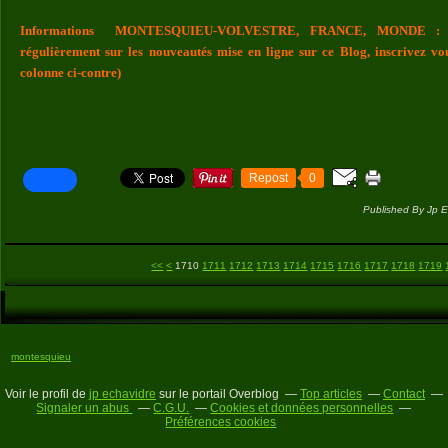
Informations MONTESQUIEU-VOLVESTRE, FRANCE, MONDE : Vou
régulièrement sur les nouveautés mise en ligne sur ce Blog, inscrivez vo
colonne ci-contre)
Repost
0
Published By Jp E
1700
<<
<
1710
1711
1712
1713
1714
1715
1716
1717
1718
1719
montesquieu
Voir le profil de
jp echavidre
sur le portail Overblog
Top articles
Contact
Signaler un abus
C.G.U.
Cookies et données personnelles
Préférences cookies