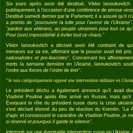
Six jours après avoir été destitué, Viktor Ianoukovitc
publiquement, à l'occasion d'une conférence de presse vend
Destitué samedi dernier par le Parlement, il a assuré qu'il n'
a promis de
"poursuivre la lutte pour l'avenir de l'Ukraine".
"pardon aux vétérans, au peuple ukrainien pour tout ce qu'
Pour (son) impossibilité à éviter tout ce chaos."
Viktor Ianoukovitch a déclaré avoir été contraint de qui
menaces sur sa vie, affirmant que le pouvoir avait été pri
nationalistes et pro-fascistes".
Concernant les affrontement
morts la semaine dernière en Ukraine, Ianoukovitch souti
l'ordre aux forces de l'ordre de tirer".
"Je suis catégoriquement opposé une intervention militaire en Ukrai
Le président déchu a également annoncé qu'il avait dis
Vladimir Poutine après être arrivé en Russie, mais qu'il 
Évoquant le rôle du président russe dans la crise ukraini
s'est déclaré étonné du peu de réaction du Kremlin.
"La R
d'agir, et connaissant le caractère de Vladimir Poutine, je 
si réservé et pourquoi il garde le silence".
Interrogé sur une éventuelle intervention russe en Ukraine,